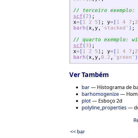
// terceiro exemplo: 
scf
(
2
)
;
x
=
[
1
2
5
]
;
y
=
[
1
4
7
;
2
barh
(
x
,
y
,
'
stacked
'
)
;
// quarto exemplo: wi
scf
(
3
)
;
x
=
[
1
2
5
]
;
y
=
[
1
4
7
;
2
barh
(
x
,
y
,
0.2
,
'
green
'
)
Ver Também
bar
— Histograma de ba
barhomogenize
— Homog
plot
— Esboço 2d
polyline_properties
— de
R
<< bar