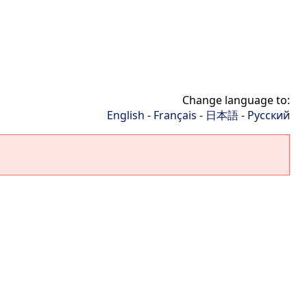
Change language to:
English
-
Français
-
日本語
-
Русский