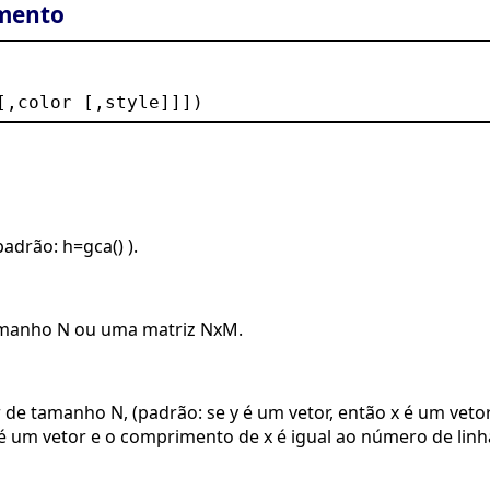
mento
[,
color
 [,
style
]]])
adrão: h=gca() ).
tamanho N ou uma matriz NxM.
r de tamanho N, (padrão: se y é um vetor, então x é um vet
 é um vetor e o comprimento de x é igual ao número de linh