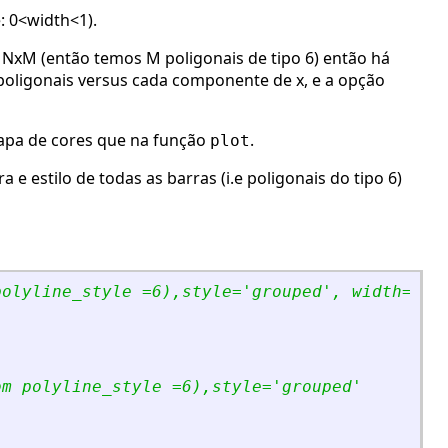
: 0<width<1).
 NxM (então temos M poligonais de tipo 6) então há
poligonais versus cada componente de x, e a opção
mapa de cores que na função
.
plot
e estilo de todas as barras (i.e poligonais do tipo 6)
polyline_style =6),style=
'
grouped
'
, width=0.5
om polyline_style =6),style=
'
grouped
'