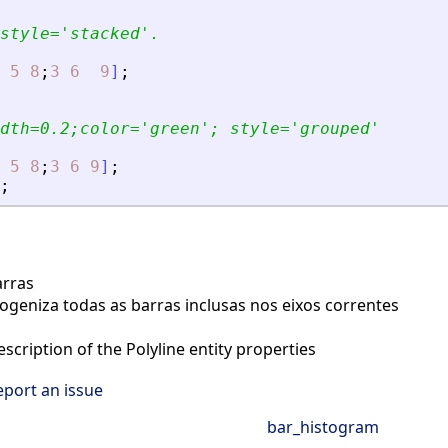
style=
'
stacked
'
.
5
8
;
3
6
9
]
;
dth=0.2;color=
'
green
'
; style=
'
grouped
'
5
8
;
3
6
9
]
;
;
rras
eniza todas as barras inclusas nos eixos correntes
scription of the Polyline entity properties
eport an issue
bar_histogram