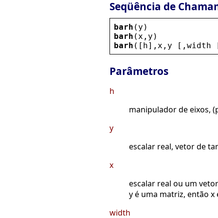
Seqüência de Chama
barh
(
y
)
barh
(
x
,
y
)
barh
([
h
],
x
,
y
 [,
width
 
Parâmetros
h
manipulador de eixos, (p
y
escalar real, vetor de 
x
escalar real ou um veto
y é uma matriz, então x
width