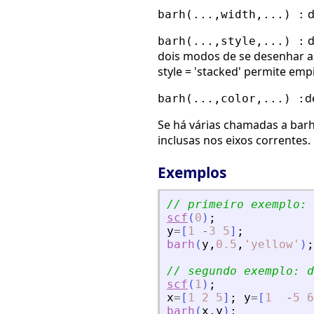
d
barh(...,width,...) :
d
barh(...,style,...) :
dois modos de se desenhar as
style = 'stacked' permite empi
d
barh(...,color,...) :
Se há várias chamadas a bar
inclusas nos eixos correntes.
Exemplos
// primeiro exemplo: 
scf
(
0
)
;
y
=
[
1
-
3
5
]
;
barh
(
y
,
0.5
,
'
yellow
'
)
;
// segundo exemplo: d
scf
(
1
)
;
x
=
[
1
2
5
]
;
y
=
[
1
-
5
6
barh
(
x
,
y
)
;