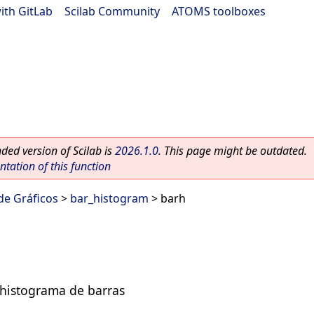
ith GitLab
|
Scilab Community
|
ATOMS toolboxes
ed version of Scilab is
2026.1.0
. This page might be outdated.
ation of this function
 de Gráficos
>
bar_histogram
> barh
 histograma de barras