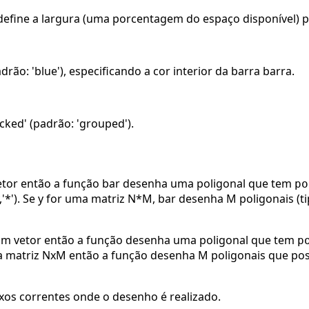
, define a largura (uma porcentagem do espaço disponível) par
drão: 'blue'), especificando a cor interior da barra barra.
acked' (padrão: 'grouped').
etor então a função bar desenha uma poligonal que tem
po
(y,'*'). Se y for uma matriz N*M, bar desenha M poligonais (
 um vetor então a função desenha uma poligonal que tem
p
a matriz NxM então a função desenha M poligonais que pos
ixos correntes onde o desenho é realizado.