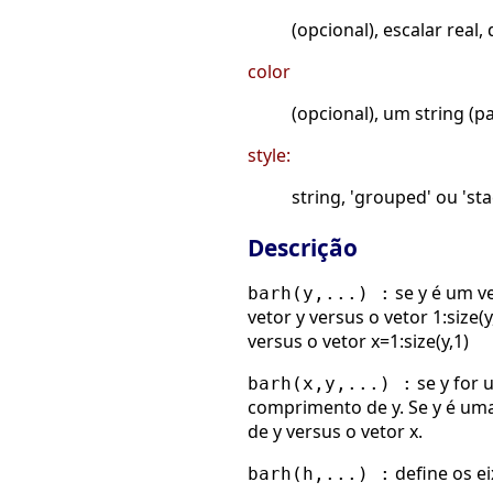
(opcional), escalar real
color
(opcional), um string (pa
style:
string, 'grouped' ou 'st
Descrição
se y é um v
barh(y,...) :
vetor y versus o vetor 1:size
versus o vetor x=1:size(y,1)
se y for
barh(x,y,...) :
comprimento de y. Se y é um
de y versus o vetor x.
define os e
barh(h,...) :