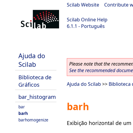
Scilab Website
|
Contribute w
Scilab Online Help
6.1.1 - Português
Scilab-Branch-6.1-GIT
Ajuda do
Scilab
Please note that the recommend
See the recommended document
Biblioteca de
Gráficos
Ajuda do Scilab
>>
Biblioteca
bar_histogram
barh
bar
barh
barhomogenize
Exibição horizontal de um