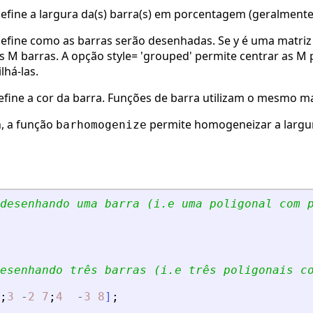
efine a largura da(s) barra(s) em porcentagem (geralmente
efine como as barras serão desenhadas. Se y é uma matriz
 M barras. A opção style= 'grouped' permite centrar as M 
lhá-las.
efine a cor da barra. Funções de barra utilizam o mesmo 
h, a função
permite homogeneizar a largura 
barhomogenize
desenhando uma barra (i.e uma poligonal com 
esenhando três barras (i.e três poligonais c
;
3
-
2
7
;
4
-
3
8
]
;