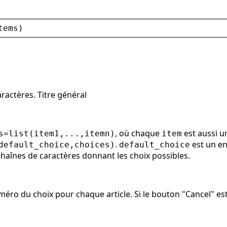
tems
)
ractères. Titre général
, où chaque
est aussi un
s=list(item1,...,itemn)
item
.
est un en
default_choice,choices)
default_choice
chaînes de caractères donnant les choix possibles.
méro du choix pour chaque article. Si le bouton "Cancel" es