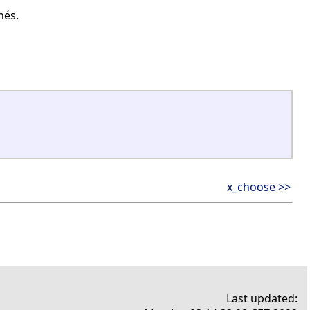
nés.
x_choose >>
Last updated: