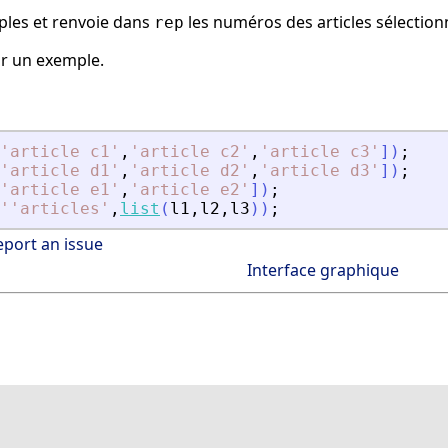
iples et renvoie dans
les numéros des articles sélection
rep
r un exemple.
'
article c1
'
,
'
article c2
'
,
'
article c3
'
]
)
;
'
article d1
'
,
'
article d2
'
,
'
article d3
'
]
)
;
'
article e1
'
,
'
article e2
'
]
)
;
''articles
'
,
list
(
l1
,
l2
,
l3
)
)
;
eport an issue
Interface graphique