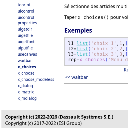
toprint
Sélectionne des articles mult
uicontrol
Taper
pour voi
uicontrol
x_choices()
properties
uigetdir
Exemples
uigetfile
uigetfont
l1
=
list
(
'
choix 1
'
,
1
,
[
uiputfile
l2
=
list
(
'
choix 2
'
,
2
,
[
usecanvas
l3
=
list
(
'
choix 3
'
,
3
,
[
rep
=
x_choices
(
'
Menu d
waitbar
x_choices
R
x_choose
<< waitbar
x_choose_modeless
x_dialog
x_matrix
x_mdialog
Copyright (c) 2022-2026 (Dassault Systèmes S.E.)
Copyright (c) 2017-2022 (ESI Group)