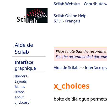
Scilab Website
|
Contribute w
Scilab Online Help
6.1.1 - Français
Scilab-Branch-6.1-GIT
Aide de
Scilab
Please note that the recommend
See the recommended document
Interface
graphique
Aide de Scilab
>>
Interface g
Borders
Layouts
x_choices
Menus
uitree
about
boîte de dialogue permetta
clipboard