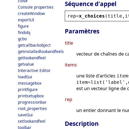
close
Séquence d'appel
Console properties
createWindow
rep
=
x_choices
(
title
,
i
exportUI
figure
Paramètres
findobj
gcbo
title
getcallbackobject
getinstalledlookandfeels
vecteur de chaînes de ca
getlookandfeel
getvalue
items
Interactive Editor
une liste d'articles
item
loadGui
item=list('label',
messagebox
est un vecteur ligne de 
printfigure
printsetupbox
rep
progressionbar
root_properties
un entier donnant le nu
saveGui
setlookandfeel
Description
toolbar