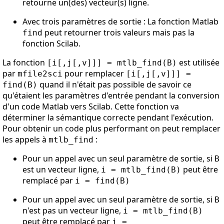
retourne un(des) vecteur(s) ligne.
Avec trois paramètres de sortie : La fonction Matlab
peut retourner trois valeurs mais pas la
find
fonction Scilab.
La fonction
est utilisée
[i[,j[,v]]] = mtlb_find(B)
par
pour remplacer
mfile2sci
[i[,j[,v]]] =
quand il n'était pas possible de savoir ce
find(B)
qu'étaient les paramètres d'entrée pendant la conversion
d'un code Matlab vers Scilab. Cette fonction va
déterminer la sémantique correcte pendant l'exécution.
Pour obtenir un code plus performant on peut remplacer
les appels à
:
mtlb_find
Pour un appel avec un seul paramètre de sortie, si
B
est un vecteur ligne,
peut être
i = mtlb_find(B)
remplacé par
i = find(B)
Pour un appel avec un seul paramètre de sortie, si
B
n'est pas un vecteur ligne,
i = mtlb_find(B)
peut être remplacé par
i =