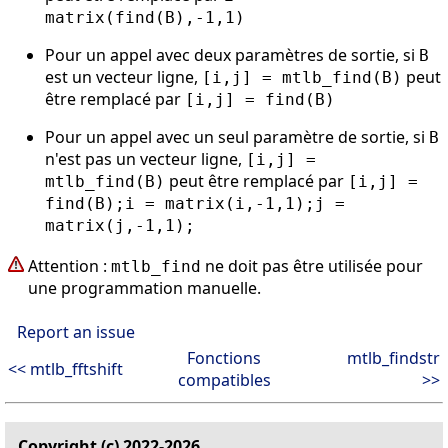
matrix(find(B),-1,1)
Pour un appel avec deux paramètres de sortie, si
B
est un vecteur ligne,
peut
[i,j] = mtlb_find(B)
être remplacé par
[i,j] = find(B)
Pour un appel avec un seul paramètre de sortie, si
B
n'est pas un vecteur ligne,
[i,j] =
peut être remplacé par
mtlb_find(B)
[i,j] =
find(B);i = matrix(i,-1,1);j =
matrix(j,-1,1);
Attention :
ne doit pas être utilisée pour
mtlb_find
une programmation manuelle.
Report an issue
Fonctions
mtlb_findstr
<< mtlb_fftshift
compatibles
>>
Copyright (c) 2022-2026