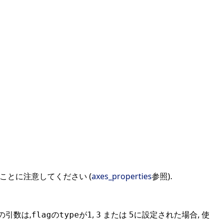
ことに注意してください (
axes_properties
参照).
の引数は,
の
が
,
または
に設定された場合, 使
flag
type
1
3
5