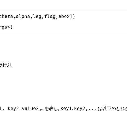
theta
,
alpha
,
leg
,
flag
,
ebox
])
rgs
>
)
行列.
,...を表し,
,
は以下のどれかとする
1, key2=value2
key1
key2,...