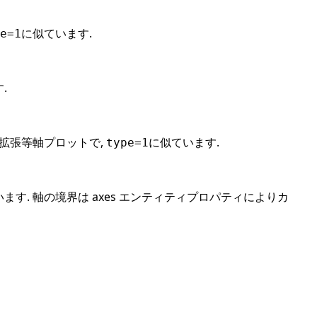
に似ています.
e=1
.
拡張等軸プロットで,
に似ています.
type=1
ます. 軸の境界は axes エンティティプロパティによりカ