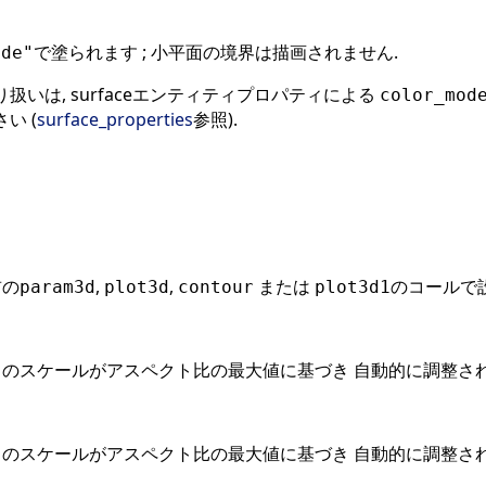
で塗られます ; 小平面の境界は描画されません.
ode"
扱いは, surfaceエンティティプロパティによる
color_mod
い (
surface_properties
参照).
前の
,
,
または
のコールで設
param3d
plot3d
contour
plot3d1
スのスケールがアスペクト比の最大値に基づき 自動的に調整され
スのスケールがアスペクト比の最大値に基づき 自動的に調整され