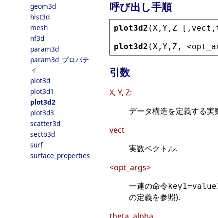
呼び出し手順
geom3d
hist3d
mesh
plot3d2
(
X
,
Y
,
Z
 [,
vect
,
nf3d
plot3d2
(
X
,
Y
,
Z
, 
<
opt_a
param3d
param3d_プロパテ
ィ
引数
plot3d
plot3d1
X, Y, Z:
plot3d2
データ構造を定義する実数
plot3d3
scatter3d
vect
secto3d
surf
実数ベクトル.
surface_properties
<opt_args>
一連の命令
key1=value
の定義を参照).
theta, alpha