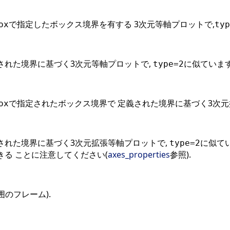
で指定したボックス境界を有する 3次元等軸プロットで,
ox
typ
された境界に基づく3次元等軸プロットで,
に似ています
type=2
で指定されたボックス境界で 定義された境界に基づく3次元
ox
された境界に基づく3次元拡張等軸プロットで,
に似てい
type=2
きる ことに注意してください(
axes_properties
参照).
囲のフレーム).