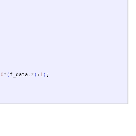
10
*
(
f_data
.
z
)
+
1
)
;