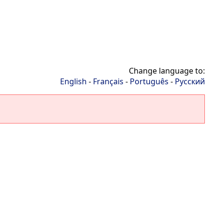
Change language to:
English
-
Français
-
Português
-
Русский