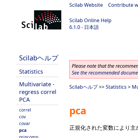
Scilab Website
|
Contribute w
Scilab Online Help
6.1.0 - 日本語
Scilab 6.1.0
Scilabヘルプ
Please note that the recommend
Statistics
See the recommended document
Multivariate -
Scilabヘルプ
>>
Statistics
>
Mu
regress correl
PCA
pca
correl
cov
covar
正規化された変数により主
pca
princomp