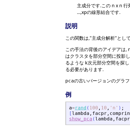
主成分です.この n x n 
...,xpの線形結合です.
説明
この関数は,"主成分解析"とし
この手法の背後のアイデアは, 
はクラスタを部分空間に投影し
るような k次元部分空間を探し
る必要があります.
の古いバージョンのグラフィ
pca
例
a
=
rand
(
100
,
10
,
'
n
'
)
;
[
lambda
,
facpr
,
comprin
show_pca
(
lambda
,
facpr