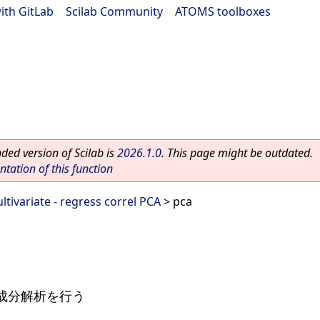
ith GitLab
|
Scilab Community
|
ATOMS toolboxes
ed version of Scilab is
2026.1.0
. This page might be outdated.
ation of this function
ltivariate - regress correl PCA
> pca
成分解析を行う