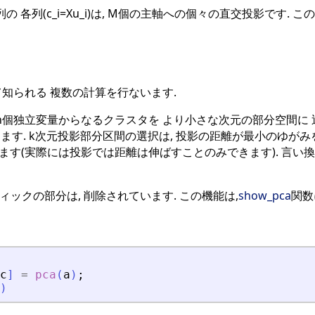
行列の 各列(c_i=Xu_i)は, M個の主軸への個々の直交投影です. 
て知られる 複数の計算を行ないます.
n個独立変量からなるクラスタを より小さな次元の部分空間に 
ます. k次元投影部分区間の選択は, 投影の距離が最小のゆが
ます(実際には投影では距離は伸ばすことのみできます). 言い
ックの部分は, 削除されています. この機能は,
show_pca
関数
c
]
=
pca
(
a
)
;
)