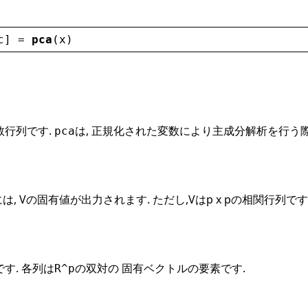
c
] = 
pca
(
x
)
の実数行列です.
は, 正規化された変数により主成分解析を行う
pca
の列には, Vの固有値が出力されます. ただし,Vはp x pの相関
す. 各列は
の双対の 固有ベクトルの要素です.
R^p