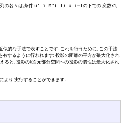
この列の各々は,条件
の下での 変数x1,
u'_i M^(-1) u_i=1
近似的な手法で表すことです. これを行うために, この手法
みを有するように行われます: 投影の距離の平方が最大化され
換えると, 投影のk次元部分空間への投影の慣性は最大化され
により 実行することができます.