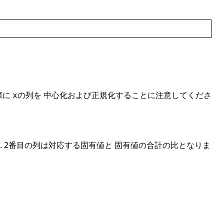
際に
の列を 中心化および正規化することに注意してくださ
x
行列です. 2番目の列は対応する固有値と 固有値の合計の比となりま