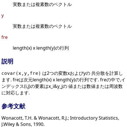
実数または複素数のベクトル
y
実数または複素数のベクトル
fre
length(x) x length(y)の行列
説明
は2つの変数xおよびyの 共分散を計算し
covar(x,y,fre)
ます. freは次元length(x) x length(y)の行列です. freの中で,イ
ンデックス(i,j)の要素はx_i&y_jの 値または数値または周波数
に対応します.
参考文献
Wonacott, T.H. & Wonacott, R.J.; Introductory Statistics,
J.Wiley & Sons, 1990.