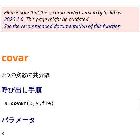
Please note that the recommended version of Scilab is
2026.1.0
. This page might be outdated.
See the recommended documentation of this function
covar
2つの変数の共分散
呼び出し手順
s
=
covar
(
x
,
y
,
fre
)
パラメータ
x