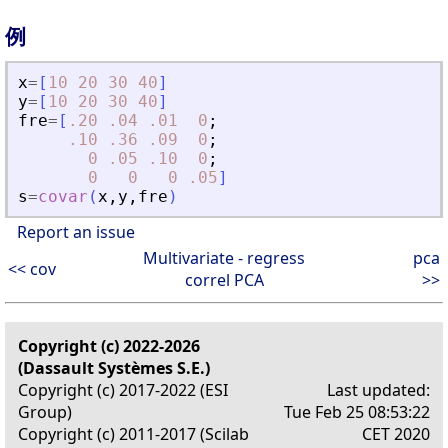
例
x
=
[
10
20
30
40
]
y
=
[
10
20
30
40
]
fre
=
[
.20
.04
.01
0
;
.10
.36
.09
0
;
0
.05
.10
0
;
0
0
0
.05
]
s
=
covar
(
x
,
y
,
fre
)
Report an issue
Multivariate - regress
pca
<< cov
correl PCA
>>
Copyright (c) 2022-2026
(Dassault Systèmes S.E.)
Copyright (c) 2017-2022 (ESI
Last updated:
Group)
Tue Feb 25 08:53:22
Copyright (c) 2011-2017 (Scilab
CET 2020