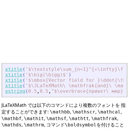
xtitle
(
'
$\textstyle\sum_{n=1}^{+\infty}\fra
xtitle
(
'
$\big(\bigg)$
'
)
xtitle
(
'
$\mbox{Vector field for }\ddot{\the
xtitle
(
'
$\JLaTeXMath\ \mathfrak{and}\ \math
xstring
(
0.5
,
0.5
,
"
$\overbrace{привет\ мир} \
JLaTeXMath では以下のコマンドにより複数のフォントを 指
定することができます:
,
,
,
\mathbb
\mathscr
\mathcal
,
,
,
,
,
\mathbf
\mathit
\mathsf
\mathtt
\mathfrak
,
, コマンド
を付けること
\mathds
\mathrm
\boldsymbol