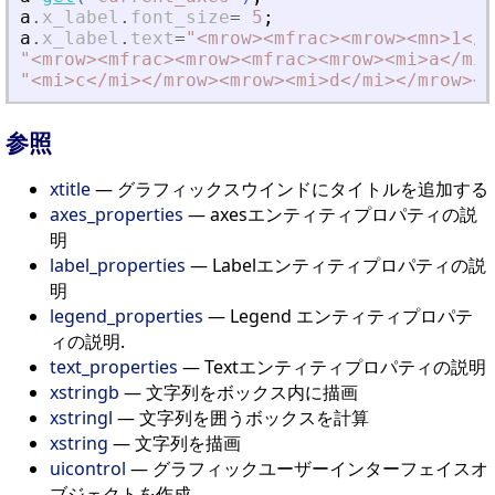
a
.
x_label
.
font_size
=
5
;
a
.
x_label
.
text
=
"
<
mrow
>
<
mfrac
>
<
mrow
>
<
mn
>
1
<
/m
"
<
mrow
>
<
mfrac
>
<
mrow
>
<
mfrac
>
<
mrow
>
<
mi
>
a
<
/mi
>
"
<
mi
>
c
<
/mi
>
<
/mrow
>
<
mrow
>
<
mi
>
d
<
/mi
>
<
/mrow
>
<
/
参照
xtitle
— グラフィックスウインドにタイトルを追加する
axes_properties
— axesエンティティプロパティの説
明
label_properties
— Labelエンティティプロパティの説
明
legend_properties
— Legend エンティティプロパテ
ィの説明.
text_properties
— Textエンティティプロパティの説明
xstringb
— 文字列をボックス内に描画
xstringl
— 文字列を囲うボックスを計算
xstring
— 文字列を描画
uicontrol
— グラフィックユーザーインターフェイスオ
ブジェクトを作成