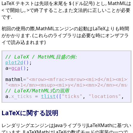
LaTeX テキストは先頭を末尾を $ (ドル記号) とし, MathMLは
< で開始し, >で終了すること,また文法的に正しいことが必要
です.
初回の使用の際,MathMLエンジンの起動はLaTeXよりも時間
がかかります. (これらのライブラリは必要な時にオンザフラ
イで読み込まれます)
// LaTeX / MathML目盛の例:
plot2d
(
)
;
a
=
gca
(
)
;
mathml
=
"
<
mrow
>
<
mfrac
>
<
mrow
>
<
mi
>
d
<
/mi
>
<
mi
>
y
<
"
<
mn
>
1
<
/mn
>
<
msup
>
<
mi
>
y
<
/mi
>
<
mn
>
2
<
/mn
>
<
/msup
// LaTeX/MathML式の混用
a
.
x_ticks
=
tlist
(
[
"
ticks
"
,
"
locations
"
,
"
l
LaTeXに関する説明
レンダリングエンジンはJavaライブラリJLaTeXMathに基づい
ています. JLaTeXMathはLaTeXの数式モードの実装の一つで