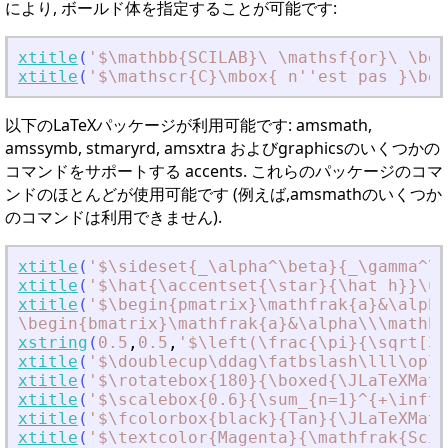
により, ボールド体を指定することが可能です:
xtitle
(
'
$\mathbb{SCILAB}\ \mathsf{or}\ \bol
xtitle
(
'
$\mathscr{C}\mbox{ n''est pas }\bol
以下のLaTeXパッケージが利用可能です:
amsmath
,
amssymb
,
stmaryrd
,
amsxtra
および
graphics
のいくつかの
コマンドをサポートする
accents
. これらのパッケージのコマ
ンドのほとんどが使用可能です (例えば,
amsmath
のいくつか
のコマンドは利用できません).
xtitle
(
'
$\sideset{_\alpha^\beta}{_\gamma^\d
xtitle
(
'
$\hat{\accentset{\star}{\hat h}}\un
xtitle
(
'
$\begin{pmatrix}\mathfrak{a}
&
\alpha
\begin{bmatrix}\mathfrak{a}
&
\alpha\\\mathbb
xstring
(
0.5
,
0.5
,
'
$\left(\frac{\pi}{\sqrt[3]
xtitle
(
'
$\doublecup\ddag\fatbslash\lll\oplu
xtitle
(
'
$\rotatebox{180}{\boxed{\JLaTeXMath
xtitle
(
'
$\scalebox{0.6}{\sum_{n=1}^{+\infty
xtitle
(
'
$\fcolorbox{black}{Tan}{\JLaTeXMath
xtitle
(
'
$\textcolor{Magenta}{\mathfrak{Scil