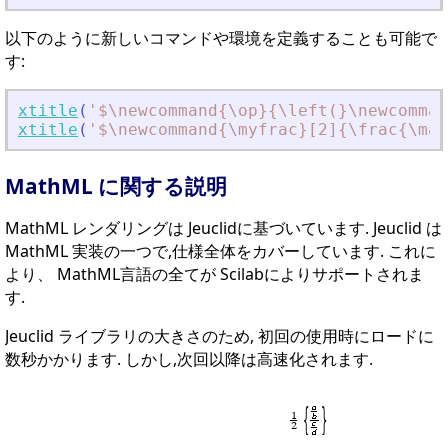
以下のように新しいコマンドや環境を定義することも可能で
す:
xtitle
(
'
$\newcommand{\op}{\left(}\newcomman
xtitle
(
'
$\newcommand{\myfrac}[2]{\frac{\mat
MathML に関する説明
MathML レンダリングは Jeuclidに基づいています. Jeuclid は
MathML 実装の一つで,仕様全体をカバーしています. これに
より、 MathML言語の全てが Scilabによりサポートされま
す.
Jeuclid ライブラリの大きさのため, 初回の使用時にロードに
数秒かかります. しかし,次回以降は高速化されます.