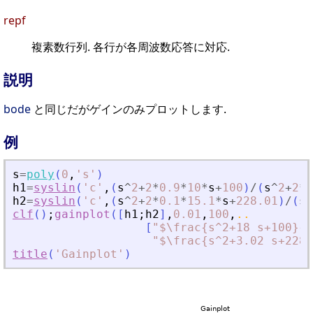
repf
複素数行列. 各行が各周波数応答に対応.
説明
bode
と同じだがゲインのみプロットします.
例
s
=
poly
(
0
,
'
s
'
)
h1
=
syslin
(
'
c
'
,
(
s
^
2
+
2
*
0.9
*
10
*
s
+
100
)
/
(
s
^
2
+
2
*
0
h2
=
syslin
(
'
c
'
,
(
s
^
2
+
2
*
0.1
*
15.1
*
s
+
228.01
)
/
(
s
^
clf
(
)
;
gainplot
(
[
h1
;
h2
]
,
0.01
,
100
,
..
[
"
$\frac{s^2+18 s+100}{s
"
$\frac{s^2+3.02 s+228.
title
(
'
Gainplot
'
)