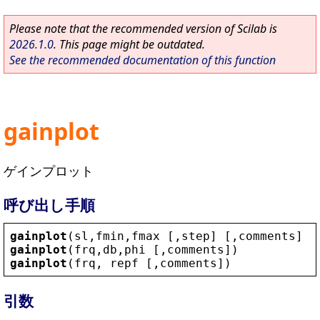
Please note that the recommended version of Scilab is
2026.1.0
. This page might be outdated.
See the recommended documentation of this function
gainplot
ゲインプロット
呼び出し手順
gainplot
(
sl
,
fmin
,
fmax
 [,
step
] [,
comments
] )
gainplot
(
frq
,
db
,
phi
 [,
comments
])
gainplot
(
frq
, 
repf
 [,
comments
])
引数