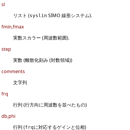
sl
リスト (
SIMO 線形システム).
syslin
fmin,fmax
実数スカラー (周波数範囲).
step
実数 (離散化刻み (対数領域))
comments
文字列
frq
行列 (行方向に周波数を並べたもの)
db,phi
行列 (
に対応するゲインと位相)
frq