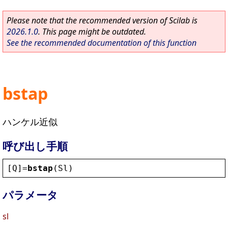
Please note that the recommended version of Scilab is
2026.1.0
. This page might be outdated.
See the recommended documentation of this function
bstap
ハンケル近似
呼び出し手順
[
Q
]=
bstap
(
Sl
)
パラメータ
sl