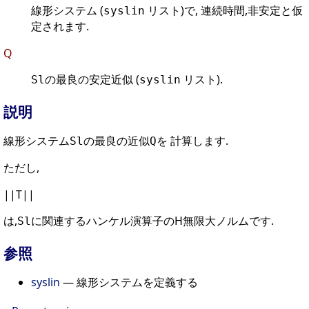
線形システム (
リスト)で, 連続時間,非安定と仮
syslin
定されます.
Q
の最良の安定近似 (
リスト).
Sl
syslin
説明
線形システム
の最良の近似
を 計算します.
Sl
Q
ただし,
||T||
は,
に関連するハンケル演算子のH無限大ノルムです.
Sl
参照
syslin
— 線形システムを定義する