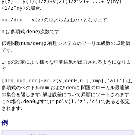
y(z) = y(1)(1/z)+y(2)(1/z^2)+ ...+ y(ny)
の場合,
(1/z^ny)
のL2ノルムは,
となります.
num/den - y(z)
err
は多項式
の次数です.
n
den
伝達関数
は,有理システムのフーリエ級数のL2近似
num/den
です.
の設定により様々な中間結果が出力されるようになりま
imp
す.
は,
[den,num,err]=arl2(y,den0,n [,imp],'all')
多項式のベクトル
および
に 問題のローカル最適解
num
den
の集合を返します. 解は誤差について昇順にソートされます.
この場合,
はすでに
であると仮定
den0
poly(1,'z','c')
されます.
例