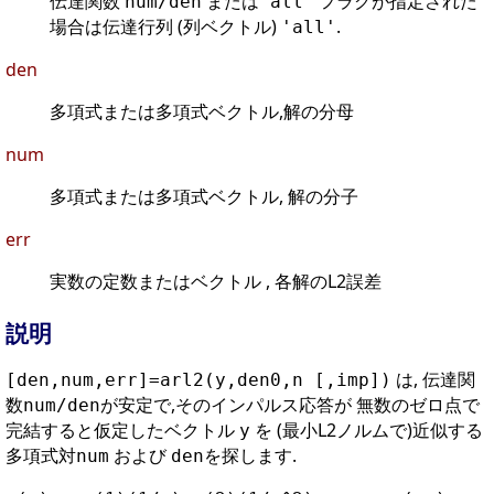
伝達関数
または
フラグが指定された
num/den
'all'
場合は伝達行列 (列ベクトル)
.
'all'
den
多項式または多項式ベクトル,解の分母
num
多項式または多項式ベクトル, 解の分子
err
実数の定数またはベクトル , 各解のL2誤差
説明
は, 伝達関
[den,num,err]=arl2(y,den0,n [,imp])
数
が安定で,そのインパルス応答が 無数のゼロ点で
num/den
完結すると仮定したベクトル
を (最小L2ノルムで)近似する
y
多項式対
および
を探します.
num
den