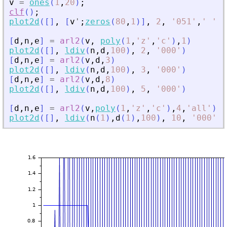
v
=
ones
(
1
,
20
)
;
clf
(
)
;
plot2d
(
[
]
,
[
v
'
;
zeros
(
80
,
1
)
]
,
2
,
'
051
'
,
'
'
,
[
[
d
,
n
,
e
]
=
arl2
(
v
,
poly
(
1
,
'
z
'
,
'
c
'
)
,
1
)
plot2d
(
[
]
,
ldiv
(
n
,
d
,
100
)
,
2
,
'
000
'
)
[
d
,
n
,
e
]
=
arl2
(
v
,
d
,
3
)
plot2d
(
[
]
,
ldiv
(
n
,
d
,
100
)
,
3
,
'
000
'
)
[
d
,
n
,
e
]
=
arl2
(
v
,
d
,
8
)
plot2d
(
[
]
,
ldiv
(
n
,
d
,
100
)
,
5
,
'
000
'
)
[
d
,
n
,
e
]
=
arl2
(
v
,
poly
(
1
,
'
z
'
,
'
c
'
)
,
4
,
'
all
'
)
plot2d
(
[
]
,
ldiv
(
n
(
1
)
,
d
(
1
)
,
100
)
,
10
,
'
000
'
)