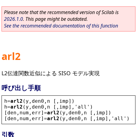
Please note that the recommended version of Scilab is
2026.1.0
. This page might be outdated.
See the recommended documentation of this function
arl2
L2伝達関数近似による SISO モデル実現
呼び出し手順
h
=
arl2
(
y
,
den0
,
n
 [,
imp
])
h
=
arl2
(
y
,
den0
,
n
 [,
imp
],
'
all
'
)
[
den
,
num
,
err
]=
arl2
(
y
,
den0
,
n
 [,
imp
])
[
den
,
num
,
err
]=
arl2
(
y
,
den0
,
n
 [,
imp
],
'
all
'
)
引数