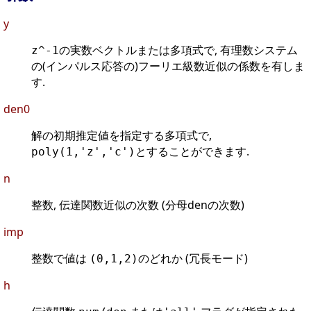
y
の実数ベクトルまたは多項式で, 有理数システム
z^-1
の(インパルス応答の)フーリエ級数近似の係数を有しま
す.
den0
解の初期推定値を指定する多項式で,
とすることができます.
poly(1,'z','c')
n
整数, 伝達関数近似の次数 (分母denの次数)
imp
整数で値は
のどれか (冗長モード)
(0,1,2)
h