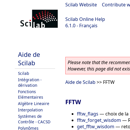
Scilab Website
|
Contribute w
Scilab Online Help
6.1.0 - Français
Scilab 6.1.0
Aide de
Scilab
Please note that the recommend
However, this page did not exist
Scilab
Intégration -
Aide de Scilab
>> FFTW
dérivation
Fonctions
Elémentaires
FFTW
Algèbre Lineaire
Interpolation
fftw_flags
—
choix de la
Systèmes de
fftw_forget_wisdom
—
Contrôle - CACSD
get_fftw_wisdom
—
ret
Polynômes