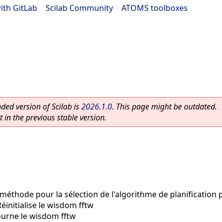
ith GitLab
|
Scilab Community
|
ATOMS toolboxes
ed version of Scilab is
2026.1.0
. This page might be outdated.
 in the previous stable version.
 méthode pour la sélection de l'algorithme de planification p
Réinitialise le wisdom fftw
ourne le wisdom fftw