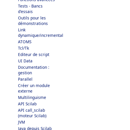
Tests - Bancs
d'essais
Outils pour les
démonstrations
Link
dynamique/incremental
ATOMS
Tcl/Tk
Editeur de script
UI Data
Documentation :
gestion
Parallel
Créer un module
externe
Multilinguisme
API Scilab
API call_scilab
(moteur Scilab)
JVM
Java depuis Scilab