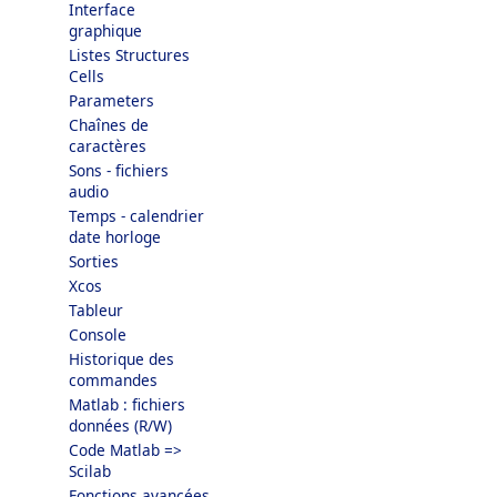
Interface
graphique
Listes Structures
Cells
Parameters
Chaînes de
caractères
Sons - fichiers
audio
Temps - calendrier
date horloge
Sorties
Xcos
Tableur
Console
Historique des
commandes
Matlab : fichiers
données (R/W)
Code Matlab =>
Scilab
Fonctions avancées