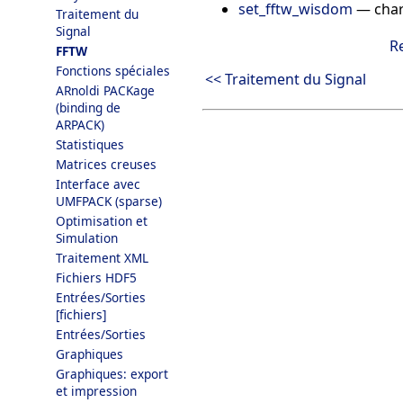
set_fftw_wisdom
—
cha
Traitement du
Signal
R
FFTW
Fonctions spéciales
<< Traitement du Signal
ARnoldi PACKage
(binding de
ARPACK)
Statistiques
Matrices creuses
Interface avec
UMFPACK (sparse)
Optimisation et
Simulation
Traitement XML
Fichiers HDF5
Entrées/Sorties
[fichiers]
Entrées/Sorties
Graphiques
Graphiques: export
et impression