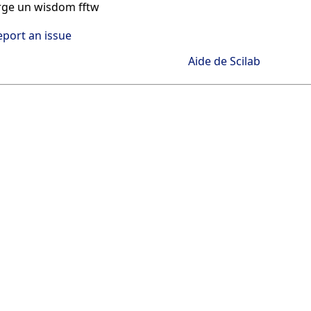
rge un wisdom fftw
eport an issue
Aide de Scilab