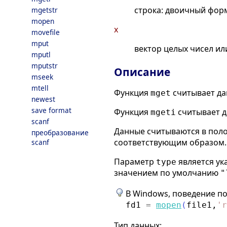
строка: двоичный форм
mgetstr
mopen
x
movefile
mput
вектор целых чисел ил
mputl
mputstr
Описание
mseek
mtell
Функция
считывает да
mget
newest
save format
Функция
считывает д
mgeti
scanf
Данные считываются в поло
преобразование
соответствующим образом.
scanf
Параметр
является ук
type
значением по умолчанию
"
В Windows, поведение по
fd1
=
mopen
(
file1
,
'
r
Тип данных: