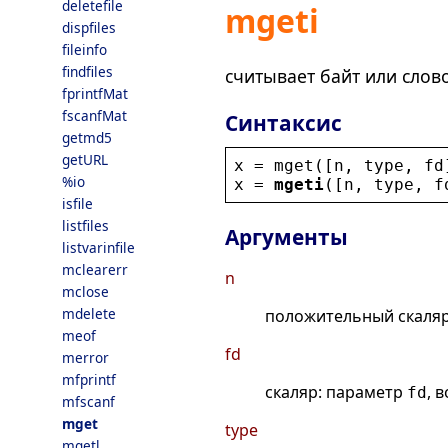
deletefile
mgeti
dispfiles
fileinfo
findfiles
считывает байт или слов
fprintfMat
fscanfMat
Синтаксис
getmd5
getURL
x
 = 
mget
([
n
, 
type
, 
fd
%io
x
 = 
mgeti
([
n
, 
type
, 
f
isfile
listfiles
Аргументы
listvarinfile
mclearerr
n
mclose
mdelete
положительный скаляр
meof
fd
merror
mfprintf
скаляр: параметр
, 
fd
mfscanf
mget
type
mgetl