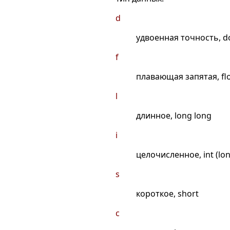
d
удвоенная точность, d
f
плавающая запятая, fl
l
длинное, long long
i
целочисленное, int (lon
s
короткое, short
c