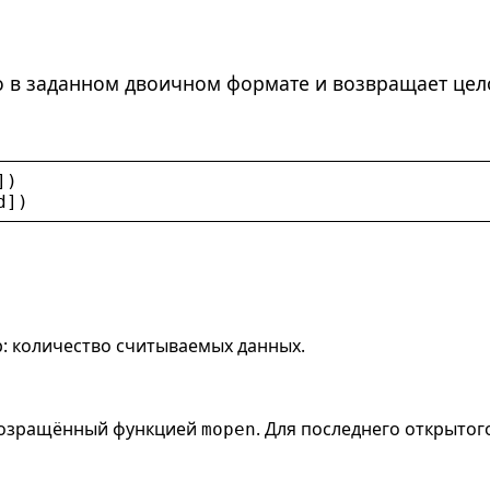
о в заданном двоичном формате и возвращает цел
])
d
])
: количество считываемых данных.
возращённый функцией
. Для последнего открытог
mopen