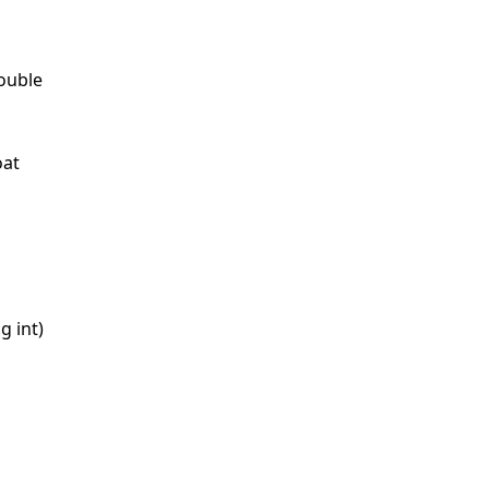
ouble
oat
g int)