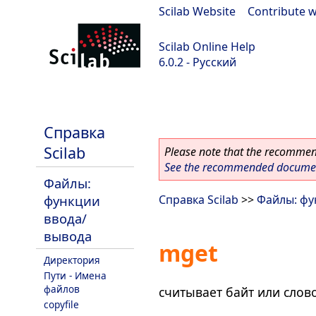
Scilab Website
|
Contribute w
Scilab Online Help
6.0.2 - Русский
Scilab 6.0.2
Справка
Scilab
Please note that the recommend
See the recommended document
Файлы:
функции
Справка Scilab
>>
Файлы: фу
ввода/
вывода
mget
Директория
Пути - Имена
файлов
считывает байт или слов
copyfile