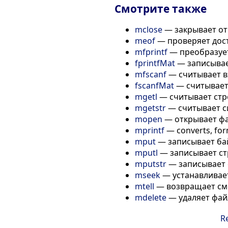
Смотрите также
mclose
— закрывает о
meof
— проверяет дост
mfprintf
— преобразует
fprintfMat
— записывае
mfscanf
— считывает вх
fscanfMat
— считывает 
mgetl
— считывает стр
mgetstr
— считывает с
mopen
— открывает фай
mprintf
— converts, for
mput
— записывает ба
mputl
— записывает ст
mputstr
— записывает 
mseek
— устанавливае
mtell
— возвращает см
mdelete
— удаляет фа
R