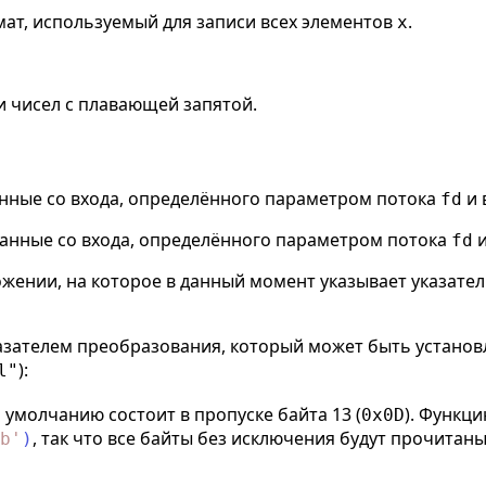
ат, используемый для записи всех элементов
.
x
и чисел с плавающей запятой.
нные со входа, определённого параметром потока
и 
fd
анные со входа, определённого параметром потока
и
fd
жении, на которое в данный момент указывает указател
азателем преобразования, который может быть установ
):
l"
 умолчанию состоит в пропуске байта 13 (
). Функц
0x0D
, так что все байты без исключения будут прочитаны
b
'
)