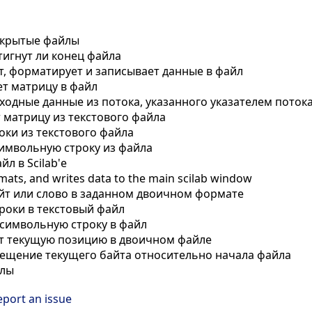
ткрытые файлы
игнут ли конец файла
, форматирует и записывает данные в файл
т матрицу в файл
одные данные из потока, указанного указателем потока 
матрицу из текстового файла
оки из текстового файла
имвольную строку из файла
л в Scilab'е
mats, and writes data to the main scilab window
йт или слово в заданном двоичном формате
роки в текстовый файл
символьную строку в файл
т текущую позицию в двоичном файле
ещение текущего байта относительно начала файла
йлы
eport an issue