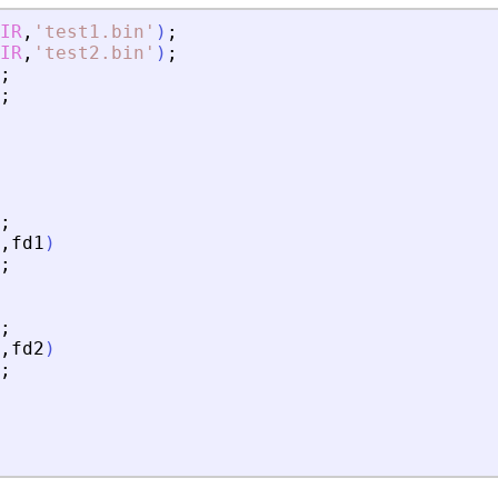
IR
,
'
test1.bin
'
)
;
IR
,
'
test2.bin
'
)
;
;
;
;
,
fd1
)
;
;
,
fd2
)
;