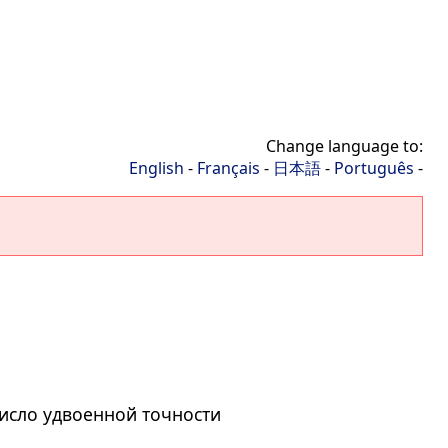
Change language to:
English
-
Français
-
日本語
-
Português
-
число удвоенной точности