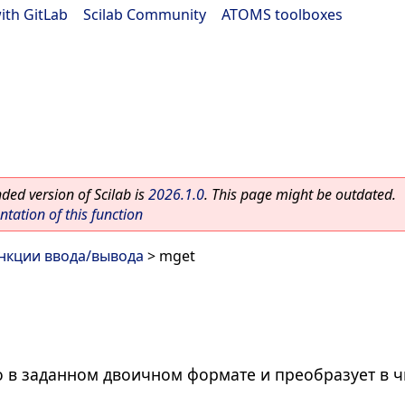
ith GitLab
|
Scilab Community
|
ATOMS toolboxes
ed version of Scilab is
2026.1.0
. This page might be outdated.
ation of this function
нкции ввода/вывода
> mget
о в заданном двоичном формате и преобразует в 