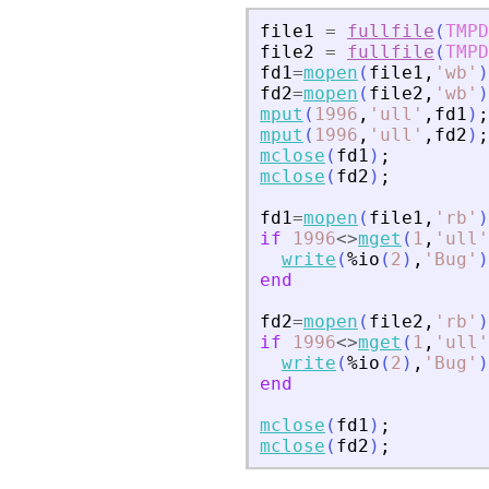
file1
=
fullfile
(
TMPD
file2
=
fullfile
(
TMPD
fd1
=
mopen
(
file1
,
'
wb
'
)
fd2
=
mopen
(
file2
,
'
wb
'
)
mput
(
1996
,
'
ull
'
,
fd1
)
;
mput
(
1996
,
'
ull
'
,
fd2
)
;
mclose
(
fd1
)
;
mclose
(
fd2
)
;
fd1
=
mopen
(
file1
,
'
rb
'
)
if
1996
<>
mget
(
1
,
'
ull
'
write
(
%io
(
2
)
,
'
Bug
'
)
end
fd2
=
mopen
(
file2
,
'
rb
'
)
if
1996
<>
mget
(
1
,
'
ull
'
write
(
%io
(
2
)
,
'
Bug
'
)
end
mclose
(
fd1
)
;
mclose
(
fd2
)
;