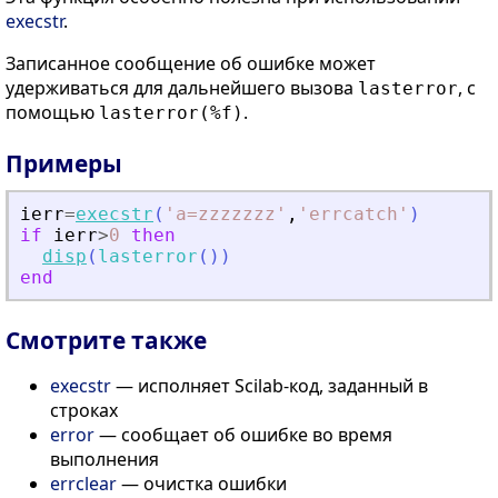
execstr
.
Записанное сообщение об ошибке может
удерживаться для дальнейшего вызова
, с
lasterror
помощью
.
lasterror(%f)
Примеры
ierr
=
execstr
(
'
a=zzzzzzz
'
,
'
errcatch
'
)
if
ierr
>
0
then
disp
(
lasterror
(
)
)
end
Смотрите также
execstr
— исполняет Scilab-код, заданный в
строках
error
— сообщает об ошибке во время
выполнения
errclear
— очистка ошибки