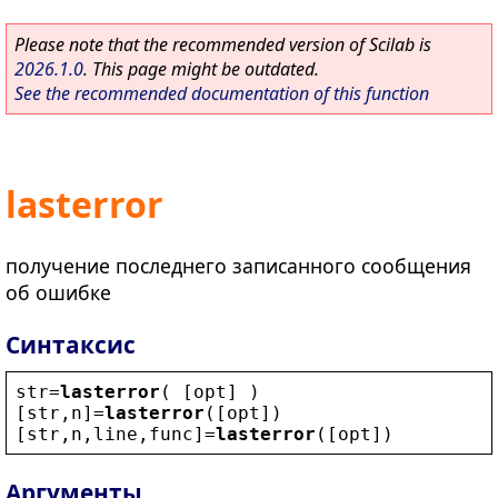
Please note that the recommended version of Scilab is
2026.1.0
. This page might be outdated.
See the recommended documentation of this function
lasterror
получение последнего записанного сообщения
об ошибке
Синтаксис
str
=
lasterror
( [
opt
] )
[
str
,
n
]=
lasterror
([
opt
])
[
str
,
n
,
line
,
func
]=
lasterror
([
opt
])
Аргументы