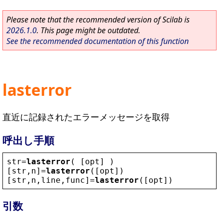
Please note that the recommended version of Scilab is
2026.1.0
. This page might be outdated.
See the recommended documentation of this function
lasterror
直近に記録されたエラーメッセージを取得
呼出し手順
str
=
lasterror
( [
opt
] )
[
str
,
n
]=
lasterror
([
opt
])
[
str
,
n
,
line
,
func
]=
lasterror
([
opt
])
引数