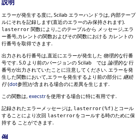
説明
エラーが発生する度に, Scilab エラーハンドラは, 内部テーブ
ルにそれを記録します(直近のエラーのみ保持されます).
関数により,このテーブルから メッセージ,エラ
lasterror
ー番号,カレントの関数およびその関数における カレントの
行番号を取得できます.
出力される行番号は,直近にエラーが発生した
物理的な
行番
号です. 5.0 より前のバージョンの Scilab では
論理的な
行
番号が出力されていたことに注意してください. エラーを発
生した関数において,エラーを発生するより前の部分に
継続
行
(
dot
参照)が含まれる場合のに差異を生じます.
この関数は,
execstr
を使用する場合に特に有用です.
記録されたエラーメッセージは,
とコール
lasterror(%f)
することにより次回
をコールする時のために保
lasterror
持する ことができます.
例