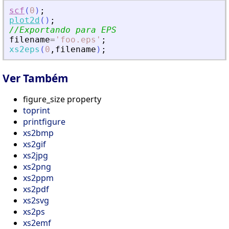
scf
(
0
)
;
plot2d
(
)
;
//Exportando para EPS
filename
=
'
foo.eps
'
;
xs2eps
(
0
,
filename
)
;
Ver Também
figure_size property
toprint
printfigure
xs2bmp
xs2gif
xs2jpg
xs2png
xs2ppm
xs2pdf
xs2svg
xs2ps
xs2emf