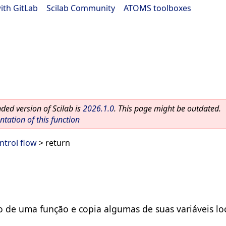
ith GitLab
|
Scilab Community
|
ATOMS toolboxes
ed version of Scilab is
2026.1.0
. This page might be outdated.
ation of this function
ntrol flow
> return
o de uma função e copia algumas de suas variáveis lo