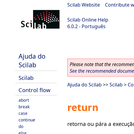
Scilab Website
|
Contribute w
Scilab Online Help
6.0.2 - Português
Scilab 6.0.2
Ajuda do
Scilab
Please note that the recommend
See the recommended document
Scilab
Ajuda do Scilab
>>
Scilab
>
Co
Control flow
abort
return
break
case
continue
retorna ou pára a execuçã
do
else