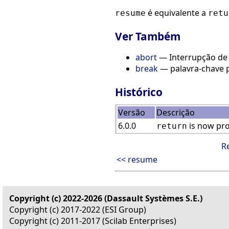
é equivalente a
resume
retu
Ver Também
abort
— Interrupção de 
break
— palavra-chave pa
Histórico
Versão
Descrição
6.0.0
is now pro
return
R
<< resume
Copyright (c) 2022-2026 (Dassault Systèmes S.E.)
Copyright (c) 2017-2022 (ESI Group)
Copyright (c) 2011-2017 (Scilab Enterprises)