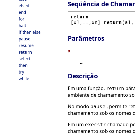
Seqüência de Chama
elseif
end
return
for
[
x1
,..,
xn
]=
return
(
a1
,
halt
if then else
Parâmetros
pause
resume
x
return
select
...
then
try
Descrição
while
Em uma função,
pára
return
ambiente de chamamento so
No modo
, permite re
pause
chamamento sob os nomes 
Em um
chamado po
execstr
chamamento sob os nomes 