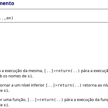
mento
..,
an
)
 a execução da mesma,
pára a execuçã
[..]=return(..)
b os nomes de
.
xi
tornar a um nível inferior
retorna ao nív
[..]=return(..)
de
.
xi
r uma função,
pára a execução da funç
[..]=return(..)
de
.
xi