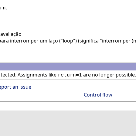
.
rn
avaliação
ra interromper um laço ("loop") (significa "interromper (n
tected: Assignments like
are no longer possible.
return=1
eport an issue
Control flow