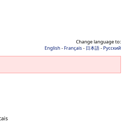
Change language to:
English
-
Français
-
日本語
-
Русский
cais