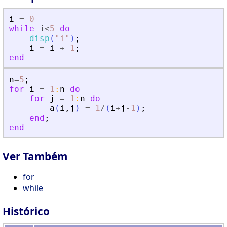
i
=
0
while
i
<
5
do
disp
(
"
i
"
)
;
i
=
i
+
1
;
end
n
=
5
;
for
i
=
1
:
n
do
for
j
=
1
:
n
do
a
(
i
,
j
)
=
1
/
(
i
+
j
-
1
)
;
end
;
end
Ver Também
for
while
Histórico