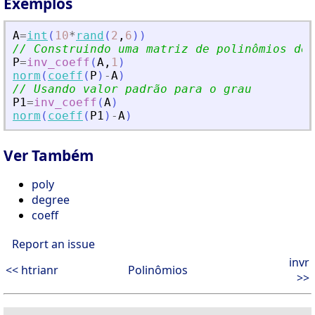
Exemplos
A
=
int
(
10
*
rand
(
2
,
6
)
)
// Construindo uma matriz de polinômios de 
P
=
inv_coeff
(
A
,
1
)
norm
(
coeff
(
P
)
-
A
)
// Usando valor padrão para o grau
P1
=
inv_coeff
(
A
)
norm
(
coeff
(
P1
)
-
A
)
Ver Também
poly
degree
coeff
Report an issue
invr
<< htrianr
Polinômios
>>