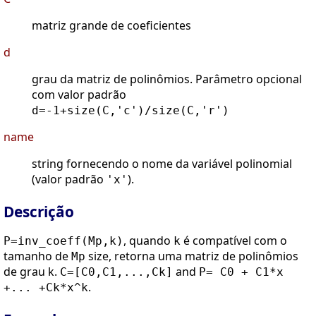
matriz grande de coeficientes
d
grau da matriz de polinômios. Parâmetro opcional
com valor padrão
d=-1+size(C,'c')/size(C,'r')
name
string fornecendo o nome da variável polinomial
(valor padrão
).
'x'
Descrição
, quando
é compatível com o
P=inv_coeff(Mp,k)
k
tamanho de
size, retorna uma matriz de polinômios
Mp
de grau k.
and
C=[C0,C1,...,Ck]
P= C0 + C1*x
.
+... +Ck*x^k