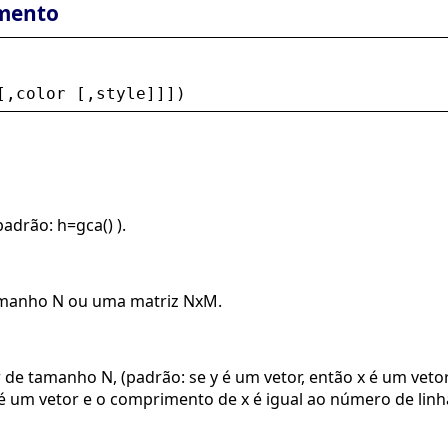
mento
[,
color
 [,
style
]]])
adrão: h=gca() ).
tamanho N ou uma matriz NxM.
r de tamanho N, (padrão: se y é um vetor, então x é um vet
 é um vetor e o comprimento de x é igual ao número de linh