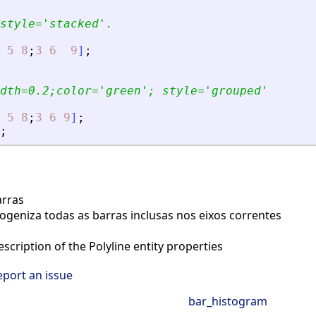
style=
'
stacked
'
.
5
8
;
3
6
9
]
;
dth=0.2;color=
'
green
'
; style=
'
grouped
'
5
8
;
3
6
9
]
;
;
rras
eniza todas as barras inclusas nos eixos correntes
scription of the Polyline entity properties
eport an issue
bar_histogram