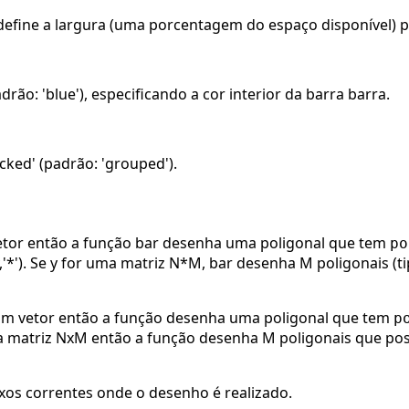
, define a largura (uma porcentagem do espaço disponível) par
drão: 'blue'), especificando a cor interior da barra barra.
acked' (padrão: 'grouped').
etor então a função bar desenha uma poligonal que tem
po
(y,'*'). Se y for uma matriz N*M, bar desenha M poligonais (
 um vetor então a função desenha uma poligonal que tem
p
a matriz NxM então a função desenha M poligonais que pos
ixos correntes onde o desenho é realizado.