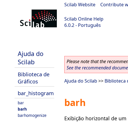
Scilab Website
|
Contribute w
Scilab Online Help
6.0.2 - Português
Scilab 6.0.2
Ajuda do
Scilab
Please note that the recommend
See the recommended document
Biblioteca de
Gráficos
Ajuda do Scilab
>>
Biblioteca
bar_histogram
barh
bar
barh
barhomogenize
Exibição horizontal de um