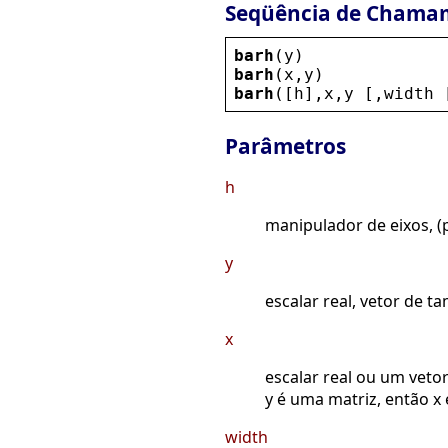
Seqüência de Chama
barh
(
y
)
barh
(
x
,
y
)
barh
([
h
],
x
,
y
 [,
width
 
Parâmetros
h
manipulador de eixos, (p
y
escalar real, vetor de 
x
escalar real ou um veto
y é uma matriz, então x
width