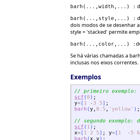
d
barh(...,width,...) :
d
barh(...,style,...) :
dois modos de se desenhar as
style = 'stacked' permite empi
d
barh(...,color,...) :
Se há várias chamadas a bar
inclusas nos eixos correntes.
Exemplos
// primeiro exemplo: 
scf
(
0
)
;
y
=
[
1
-
3
5
]
;
barh
(
y
,
0.5
,
'
yellow
'
)
;
// segundo exemplo: d
scf
(
1
)
;
x
=
[
1
2
5
]
;
y
=
[
1
-
5
6
barh
(
x
,
y
)
;