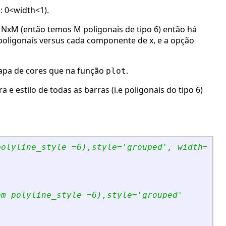
: 0<width<1).
 NxM (então temos M poligonais de tipo 6) então há
poligonais versus cada componente de x, e a opção
mapa de cores que na função
.
plot
e estilo de todas as barras (i.e poligonais do tipo 6)
polyline_style =6),style=
'
grouped
'
, width=0.5
om polyline_style =6),style=
'
grouped
'