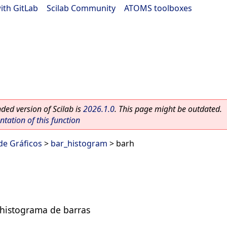
ith GitLab
|
Scilab Community
|
ATOMS toolboxes
ed version of Scilab is
2026.1.0
. This page might be outdated.
ation of this function
 de Gráficos
>
bar_histogram
> barh
 histograma de barras