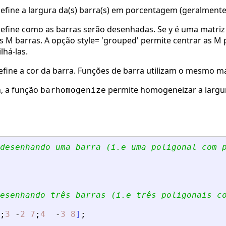
efine a largura da(s) barra(s) em porcentagem (geralmente
efine como as barras serão desenhadas. Se y é uma matriz
 M barras. A opção style= 'grouped' permite centrar as M 
lhá-las.
efine a cor da barra. Funções de barra utilizam o mesmo 
h, a função
permite homogeneizar a largura 
barhomogenize
desenhando uma barra (i.e uma poligonal com 
esenhando três barras (i.e três poligonais c
;
3
-
2
7
;
4
-
3
8
]
;