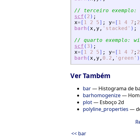
// terceiro exemplo: 
scf
(
2
)
;
x
=
[
1
2
5
]
;
y
=
[
1
4
7
;
2
barh
(
x
,
y
,
'
stacked
'
)
;
// quarto exemplo: wi
scf
(
3
)
;
x
=
[
1
2
5
]
;
y
=
[
1
4
7
;
2
barh
(
x
,
y
,
0.2
,
'
green
'
)
Ver Também
bar
— Histograma de ba
barhomogenize
— Homog
plot
— Esboço 2d
polyline_properties
— de
R
<< bar