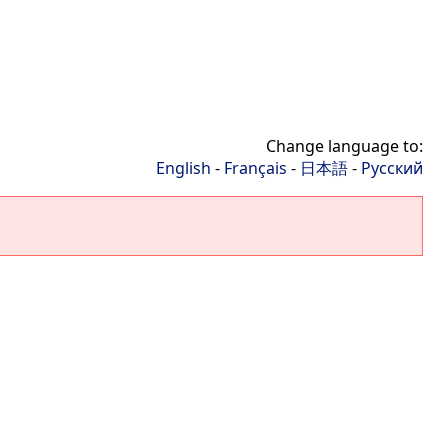
Change language to:
English
-
Français
-
日本語
-
Русский