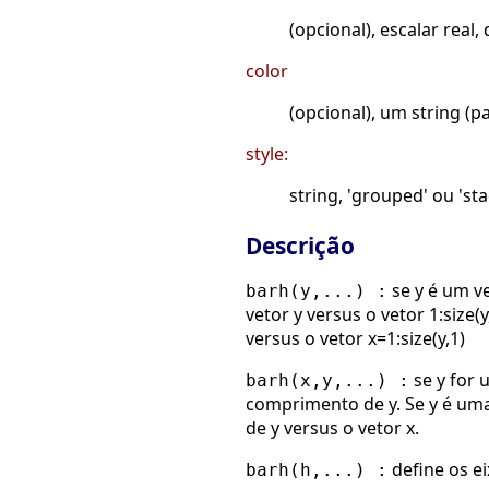
(opcional), escalar real
color
(opcional), um string (pa
style:
string, 'grouped' ou 'st
Descrição
se y é um v
barh(y,...) :
vetor y versus o vetor 1:size
versus o vetor x=1:size(y,1)
se y for
barh(x,y,...) :
comprimento de y. Se y é um
de y versus o vetor x.
define os e
barh(h,...) :