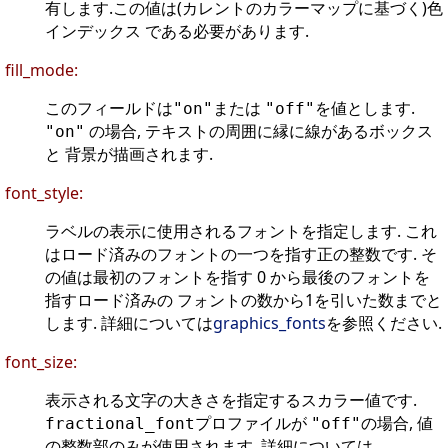
有します.この値は(カレントのカラーマップに基づく)色
インデックス である必要があります.
fill_mode:
このフィールドは
または
を値とします.
"on"
"off"
の場合, テキストの周囲に縁に線があるボックス
"on"
と 背景が描画されます.
font_style:
ラベルの表示に使用されるフォントを指定します. これ
はロード済みのフォントの一つを指す正の整数です. そ
の値は最初のフォントを指す 0 から最後のフォントを
指すロード済みの フォントの数から1を引いた数までと
します. 詳細については
graphics_fonts
を参照ください.
font_size:
表示される文字の大きさを指定するスカラー値です.
プロファイルが
の場合, 値
fractional_font
"off"
の整数部のみが使用されます. 詳細については