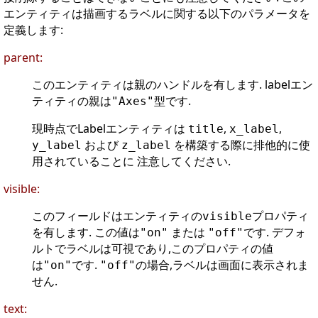
エンティティは描画するラベルに関する以下のパラメータを
定義します:
parent:
このエンティティは親のハンドルを有します. labelエン
ティティの親は
型です.
"Axes"
現時点でLabelエンティティは
,
,
title
x_label
および
を構築する際に排他的に使
y_label
z_label
用されていることに 注意してください.
visible:
このフィールドはエンティティの
プロパティ
visible
を有します. この値は
または
です. デフォ
"on"
"off"
ルトでラベルは可視であり,このプロパティの値
は
です.
の場合,ラベルは画面に表示されま
"on"
"off"
せん.
text: