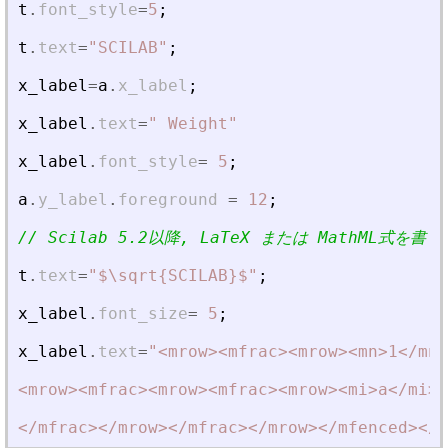
t
.
font_style
=
5
;
t
.
text
=
"
SCILAB
"
;
x_label
=
a
.
x_label
;
x_label
.
text
=
"
 Weight
"
x_label
.
font_style
=
5
;
a
.
y_label
.
foreground
=
12
;
// Scilab 5.2以降, LaTeX または MathML式を
t
.
text
=
"
$\sqrt{SCILAB}$
"
;
x_label
.
font_size
=
5
;
x_label
.
text
=
"
<
mrow
>
<
mfrac
>
<
mrow
>
<
mn
>
1
<
/mn
>
<
mrow
>
<
mfrac
>
<
mrow
>
<
mfrac
>
<
mrow
>
<
mi
>
a
<
/mi
>
<
<
/mfrac
>
<
/mrow
>
<
/mfrac
>
<
/mrow
>
<
/mfenced
>
<
/m