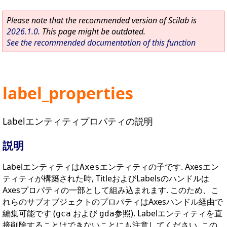
Please note that the recommended version of Scilab is
2026.1.0
. This page might be outdated.
See the recommended documentation of this function
label_properties
Labelエンティティプロパティの説明
説明
Labelエンティティは
エンティティの子です. Axesエン
Axes
ティティが構築された時, TitleおよびLabelsのハンドルは
Axesプロパティの一部として組み込まれます. このため、こ
れらのサブオブジェクトのプロパティはAxesハンドル経由で
編集可能です (
および
参照). Labelエンティティを直
gca
gda
接削除することはできないことにも注意してください. この