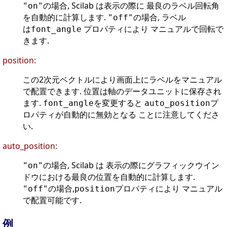
の場合, Scilab は表示の際に 最良のラベル回転角
"on"
を自動的に計算します.
の場合, ラベル
"off"
は
プロパティにより マニュアルで回転で
font_angle
きます.
position:
この2次元ベクトルにより画面上にラベルをマニュアル
で配置できます. 位置は軸のデータユニットに保存され
ます.
を変更すると
プ
font_angle
auto_position
ロパティが自動的に無効となる ことに注意してくださ
い.
auto_position:
の場合, Scilab は 表示の際にグラフィックウイン
"on"
ドウにおける最良の位置を自動的に計算します.
の場合,
プロパティにより マニュアル
"off"
position
で配置可能です.
例