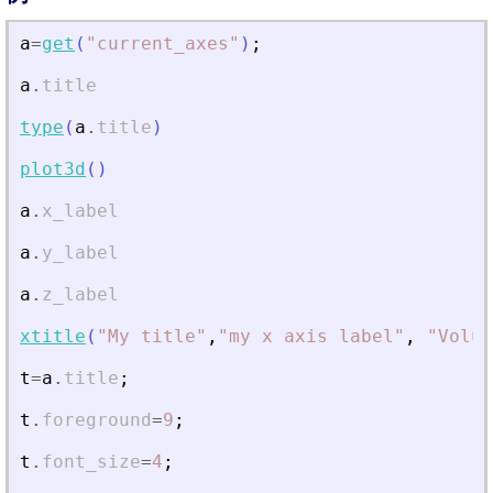
a
=
get
(
"
current_axes
"
)
;
a
.
title
type
(
a
.
title
)
plot3d
(
)
a
.
x_label
a
.
y_label
a
.
z_label
xtitle
(
"
My title
"
,
"
my x axis label
"
,
"
Volum
t
=
a
.
title
;
t
.
foreground
=
9
;
t
.
font_size
=
4
;