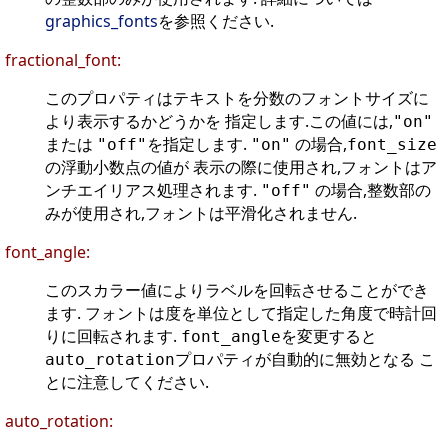
graphics_fonts
を参照ください.
fractional_font:
このプロパティはテキストを分数のフォントサイズに
より表示するかどうかを 指定します.この値には,
"on"
または
を指定します.
の場合,
"off"
"on"
font_size
の浮動小数点の値が 表示の際に使用され,フォントはア
ンチエイリアス処理されます.
の場合,整数部の
"off"
みが使用され,フォントは平滑化されません.
font_angle:
このスカラー値によりラベルを回転させることができ
ます. フォントは度を単位として指定した角度で時計回
りに回転されます.
を変更すると
font_angle
プロパティが自動的に無効となる こ
auto_rotation
とに注意してください.
auto_rotation: