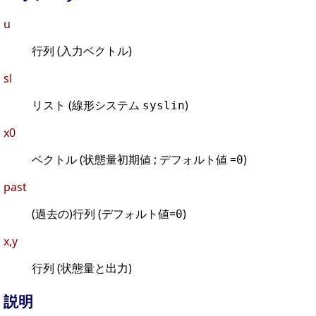
u
行列 (入力ベクトル)
sl
リスト (線形システム
)
syslin
x0
ベクトル (状態量初期値 ; デフォルト値 =
)
0
past
(過去の)行列 (デフォルト値=
)
0
x,y
行列 (状態量と出力)
説明