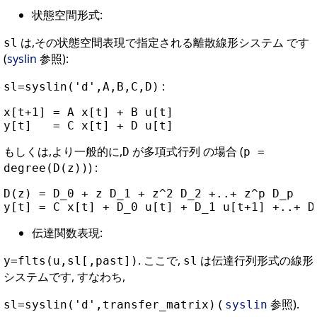
状態空間形式:
は,その状態空間表現で指定される離散線形システム です
sl
(
syslin
参照):
:
sl=syslin('d',A,B,C,D)
x[t+1] = A x[t] + B u[t]

もしくは,より一般的に,
が多項式行列 の場合 (
D
p =
) :
degree(D(z))
D(z) = D_0 + z D_1 + z^2 D_2 +..+ z^p D_p

伝達関数表現:
. ここで,
は伝達行列形式の線形
y=flts(u,sl[,past])
sl
システムです, すなわち,
(
参照).
sl=syslin('d',transfer_matrix)
syslin