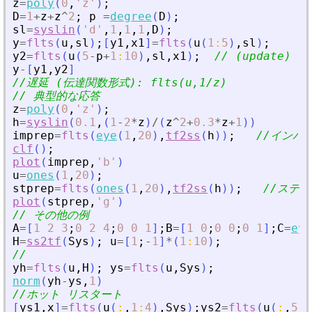
z
=
poly
(
0
,
'
z
'
)
;
D
=
1
+
z
+
z
^
2
;
p
=
degree
(
D
)
;
sl
=
syslin
(
'
d
'
,
1
,
1
,
1
,
D
)
;
y
=
flts
(
u
,
sl
)
;
[
y1
,
x1
]
=
flts
(
u
(
1
:
5
)
,
sl
)
;
y2
=
flts
(
u
(
5
-
p
+
1
:
10
)
,
sl
,
x1
)
;
// (update)
y
-
[
y1
,
y2
]
//遅延 (伝達関数形式): flts(u,1/z)
// 典型的な応答
z
=
poly
(
0
,
'
z
'
)
;
h
=
syslin
(
0.1
,
(
1
-
2
*
z
)
/
(
z
^
2
+
0.3
*
z
+
1
)
)
imprep
=
flts
(
eye
(
1
,
20
)
,
tf2ss
(
h
)
)
;
//インパ
clf
(
)
;
plot
(
imprep
,
'
b
'
)
u
=
ones
(
1
,
20
)
;
stprep
=
flts
(
ones
(
1
,
20
)
,
tf2ss
(
h
)
)
;
//ステ
plot
(
stprep
,
'
g
'
)
// その他の例
A
=
[
1
2
3
;
0
2
4
;
0
0
1
]
;
B
=
[
1
0
;
0
0
;
0
1
]
;
C
=
eye
H
=
ss2tf
(
Sys
)
;
u
=
[
1
;
-
1
]
*
(
1
:
10
)
;
//
yh
=
flts
(
u
,
H
)
;
ys
=
flts
(
u
,
Sys
)
;
norm
(
yh
-
ys
,
1
)
//ホット リスタート
[
ys1
,
x
]
=
flts
(
u
(
:
,
1
:
4
)
,
Sys
)
;
ys2
=
flts
(
u
(
:
,
5
:
1