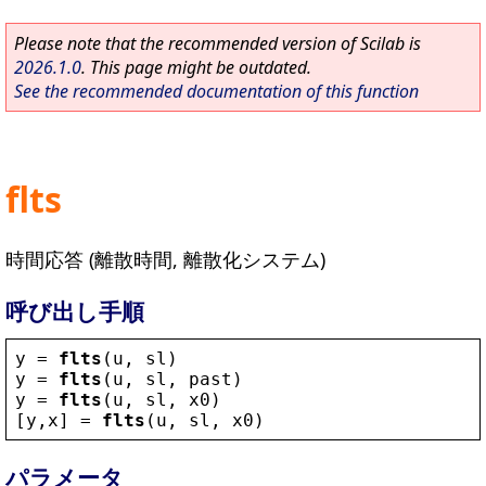
Please note that the recommended version of Scilab is
2026.1.0
. This page might be outdated.
See the recommended documentation of this function
flts
時間応答 (離散時間, 離散化システム)
呼び出し手順
y
 = 
flts
(
u
, 
sl
)
y
 = 
flts
(
u
, 
sl
, 
past
)
y
 = 
flts
(
u
, 
sl
, 
x0
)
[
y
,
x
] = 
flts
(
u
, 
sl
, 
x0
)
パラメータ