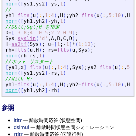
norm
(
[
ys1
,
ys2
]
-
ys
,
1
)
//
yh1
=
flts
(
u
(
:
,
1
:
4
)
,
H
)
;
yh2
=
flts
(
u
(
:
,
5
:
10
)
,
H
,
[
norm
(
[
yh1
,
yh2
]
-
yh
,
1
)
//D
&
lt;
&
gt;0 を指定
D
=
[
-
3
8
;
4
-
0.5
;
2.2
0.9
]
;
Sys
=
syslin
(
'
d
'
,
A
,
B
,
C
,
D
)
;
H
=
ss2tf
(
Sys
)
;
u
=
[
1
;
-
1
]
*
(
1
:
10
)
;
rh
=
flts
(
u
,
H
)
;
rs
=
flts
(
u
,
Sys
)
;
norm
(
rh
-
rs
,
1
)
//ホット リスタート
[
ys1
,
x
]
=
flts
(
u
(
:
,
1
:
4
)
,
Sys
)
;
ys2
=
flts
(
u
(
:
,
5
:
1
norm
(
[
ys1
,
ys2
]
-
rs
,
1
)
//With H:
yh1
=
flts
(
u
(
:
,
1
:
4
)
,
H
)
;
yh2
=
flts
(
u
(
:
,
5
:
10
)
,
H
,
[
norm
(
[
yh1
,
yh2
]
-
rh
)
参照
ltitr
— 離散時間応答 (状態空間)
dsimul
— 離散時間状態空間シミュレーション
rtitr
— 離散時間応答 (伝達行列)