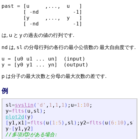
past = [u     ,...,  u   ]

       [ -nd           -1]

       [y     ,...,  y   ]

は, u と y の過去の値の行列です.
は,
の分母行列の各行の最小公倍数の 最大自由度です.
nd
sl
u = [u0 u1 ... un]  (input)

p は分子の最大次数と分母の最大次数の差です.
例
sl
=
syslin
(
'
d
'
,
1
,
1
,
1
)
;
u
=
1
:
10
;
y
=
flts
(
u
,
sl
)
;
plot2d
(
y
)
[
y1
,
x1
]
=
flts
(
u
(
1
:
5
)
,
sl
)
;
y2
=
flts
(
u
(
6
:
10
)
,
sl
,
y
-
[
y1
,
y2
]
//多項式Dがある場合: