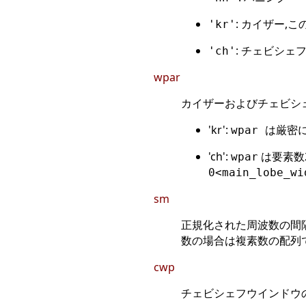
: カイザー,
'kr'
: チェビシェ
'ch'
wpar
カイザーおよびチェビシ
'kr':
wpar は厳
'ch':
は要素数
wpar
0<main_lobe_wi
sm
正規化された周波数の間
数の場合は複素数の配列で
cwp
チェビシェフウインドウ