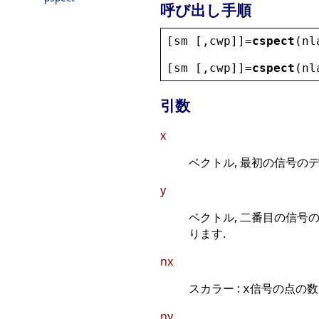
呼び出し手順
[
sm
 [,
cwp
]]=
cspect
(
nl
[
sm
 [,
cwp
]]=
cspect
(
nl
引数
x
ベクトル, 最初の信号のデ
y
ベクトル, 二番目の信号
ります.
nx
スカラー :
信号の点の数.
x
ny