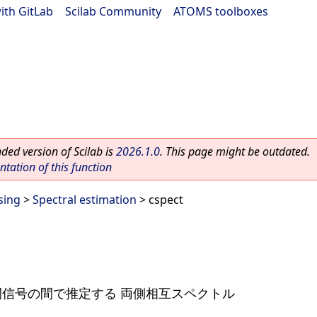
ith GitLab
|
Scilab Community
|
ATOMS toolboxes
ed version of Scilab is
2026.1.0
. This page might be outdated.
ation of this function
sing
>
Spectral estimation
> cspect
間信号の間で推定する 両側相互スペクトル