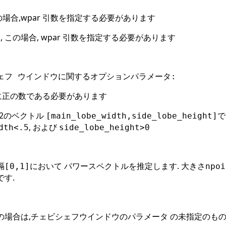
この場合,wpar 引数を指定する必要があります
フ, この場合, wpar 引数を指定する必要があります
ェフ ウインドウに関するオプションパラメータ:
密に正の数である必要があります
2のベクトル
[main_lobe_width,side_lobe_hei
, および
dth<.5
side_lobe_height>0
隔
において パワースペクトルを推定します. 大きさ
[0,1]
npoi
す.
の場合は,チェビシェフウインドウのパラメータ の未指定のもの