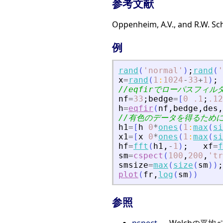
参考文献
Oppenheim, A.V., and R.W. Sch
例
rand
(
'
normal
'
)
;
rand
(
'
x
=
rand
(
1
:
1024
-
33
+
1
)
;
//eqfirでローパスフィル
nf
=
33
;
bedge
=
[
0
.1
;
.12
h
=
eqfir
(
nf
,
bedge
,
des
,
//有色のデータを得るため
h1
=
[
h
0
*
ones
(
1
:
max
(
si
x1
=
[
x
0
*
ones
(
1
:
max
(
si
hf
=
fft
(
h1
,
-
1
)
;
xf
=
f
sm
=
cspect
(
100
,
200
,
'
tr
smsize
=
max
(
size
(
sm
)
)
;
plot
(
fr
,
log
(
sm
)
)
参照