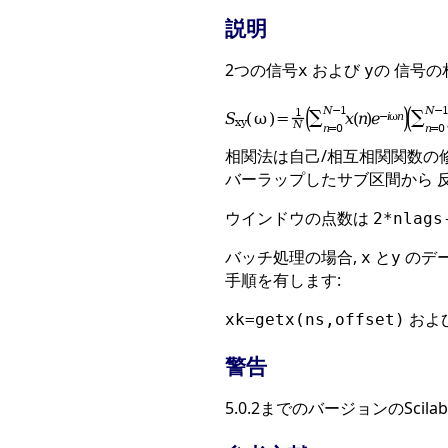
説明
2つの信号
および
の 信号
x
y
相関法は自己/相互相関関数の
バーラップしたサブ区間から 
ウインドウの点数は
2*nlags
バッチ処理の場合,
と
のデー
x
y
手順を有します:
およ
xk=getx(ns,offset)
警告
5.0.2までのバージョンのSci