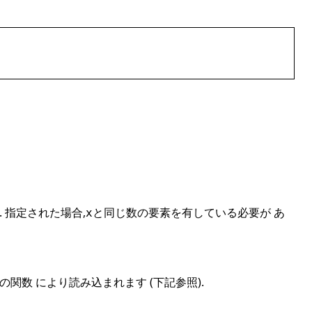
 指定された場合,
と同じ数の要素を有している必要が あ
x
関数 により読み込まれます (下記参照).