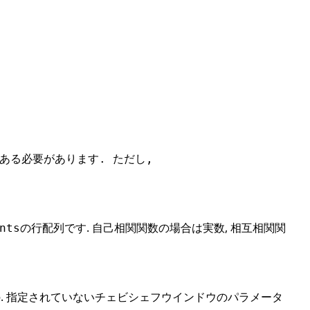
ght]である必要があります. ただし,
の行配列です. 自己相関関数の場合は実数, 相互相関関
nts
. 指定されていないチェビシェフウインドウのパラメータ