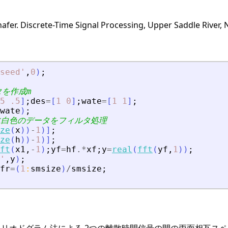
afer. Discrete-Time Signal Processing, Upper Saddle River, N
seed
'
,
0
)
;
タを作成m
5
.5
]
;
des
=
[
1
0
]
;
wate
=
[
1
1
]
;
wate
)
;
に白色のデータをフィルタ処理
ze
(
x
)
)
-
1
)
]
;
ze
(
h
)
)
-
1
)
]
;
ft
(
x1
,
-
1
)
;
yf
=
hf
.*
xf
;
y
=
real
(
fft
(
yf
,
1
)
)
;
'
,
y
)
;
fr
=
(
1
:
smsize
)
/
smsize
;