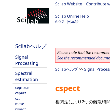
Scilab Website
|
Contribute w
Scilab Online Help
6.0.2 - 日本語
Scilab 6.0.2
Scilabヘルプ
Please note that the recommend
Signal
See the recommended document
Processing
Scilabヘルプ
>>
Signal Proces
Spectral
estimation
cspect
cepstrum
cspect
czt
相関法により2つの離散時
mese
pspect