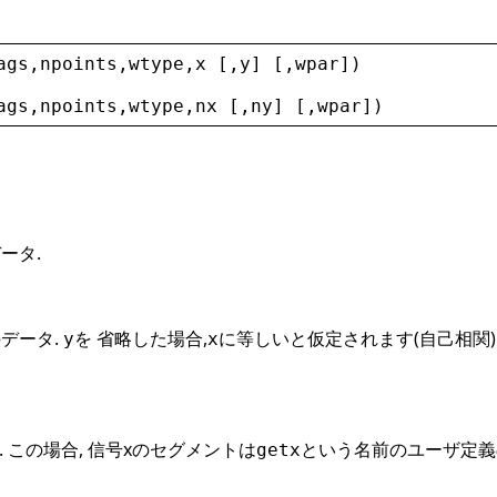
ags
,
npoints
,
wtype
,
x
 [,
y
] [,
wpar
])
ags
,
npoints
,
wtype
,
nx
 [,
ny
] [,
wpar
])
ータ.
のデータ.
を 省略した場合,
に等しいと仮定されます(自己相関).
y
x
 この場合, 信号xのセグメントは
という名前のユーザ定義の
getx