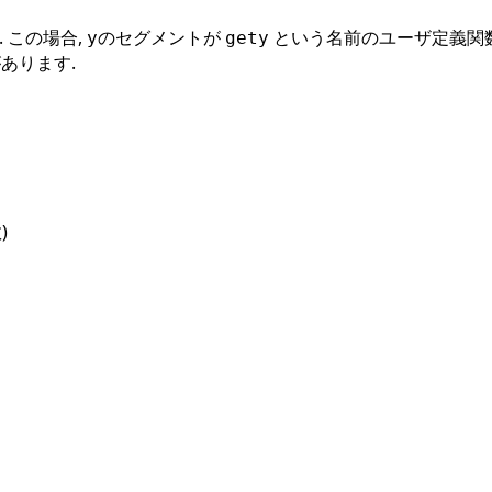
 この場合,
のセグメントが
という名前のユーザ定義関数に
y
gety
あります.
)