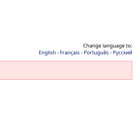
Change language to:
English
-
Français
-
Português
-
Русский