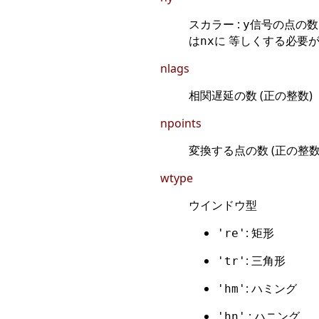
スカラー :
信号の点の数.
y
は
に 等しくする必要が
nx
nlags
相関遅延の数 (正の整数)
npoints
変換する点の数 (正の整数
wtype
ウインドウ型
: 矩形
're'
: 三角形
'tr'
: ハミング
'hm'
: ハニング
'hn'