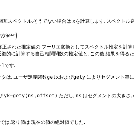
の相互スペクトル,そうでない場合は
を計算します. スペクトル
x
修正された推定値の フーリエ変換としてスペクトル推定を計算しま
反復的に計算する自己相関関数の推定値と, この後,結果を得るた
です.
-1
タは, ユーザ定義関数
および
によりセグメント毎に
getx
gety
び
ただし,
はセグメントの大きさ,
yk=gety(ns,offset)
ns
labでは,返り値は 現在の値の絶対値でした.