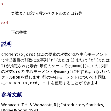
x
実数または複素数のベクトルまたは行列
ord
正の整数
説明
は,
の要素の次数ordの 中心モーメント
cmoment(x,ord)
x
です.3番目の引数に文字列
(または
) または
(または
'r'
1
'c'
) が指定された場合, 最初のケースでは,
に
の
列目
2
mom(j)
x
j
の次数
の 中心モーメントを
に有するような, 行ベ
ord
mom(j)
クトル
を返します. 行の中心モーメントについても同様
mom
に
を使用することができます.
cmoment(x,ord,'c')
参考文献
Wonacott, T.H. & Wonacott, R.J.; Introductory Statistics,
J.Wiley & Sons, 1990.