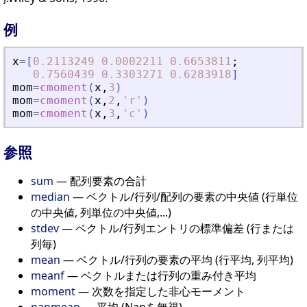
例
x
=
[
0.2113249
0.0002211
0.6653811
;
0.7560439
0.3303271
0.6283918
]
mom
=
cmoment
(
x
,
3
)
mom
=
cmoment
(
x
,
2
,
'
r
'
)
mom
=
cmoment
(
x
,
3
,
'
c
'
)
参照
sum
— 配列要素の合計
median
— ベクトル/行列/配列の要素の中央値 (行単位
の中央値, 列単位の中央値,...)
stdev
— ベクトル/行列エントリの標準偏差 (行または
列毎)
mean
— ベクトル/行列の要素の平均 (行平均, 列平均)
meanf
— ベクトルまたは行列の重み付き平均
moment
— 次数を指定した非心モーメント
nanmean
— 平均 (Nanを無視)