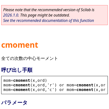
Please note that the recommended version of Scilab is
2026.1.0
. This page might be outdated.
See the recommended documentation of this function
cmoment
全ての次数の中心モーメント
呼び出し手順
mom
=
cmoment
(
x
,
ord
)
mom
=
cmoment
(
x
,
ord
,
'
r
'
) 
or
mom
=
cmoment
(
x
,
ord
mom
=
cmoment
(
x
,
ord
,
'
c
'
) 
or
mom
=
cmoment
(
x
,
ord
パラメータ