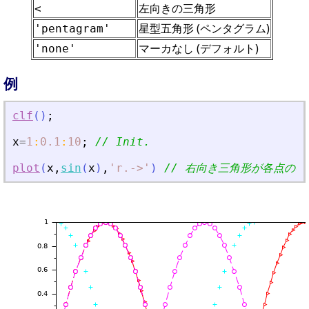
左向きの三角形
<
星型五角形 (ペンタグラム)
'pentagram'
マーカなし (デフォルト)
'none'
例
clf
(
)
;
x
=
1
:
0.1
:
10
;
// Init.
plot
(
x
,
sin
(
x
)
,
'
r.-
>
'
)
// 右向き三角形が各点の