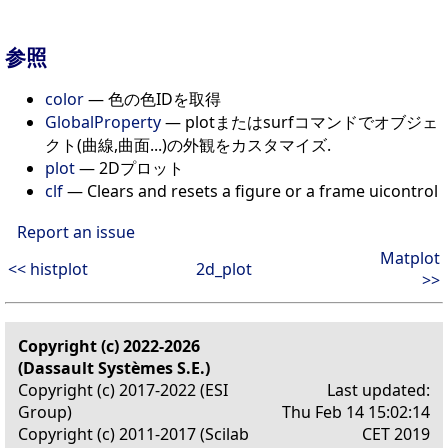
参照
color
— 色の色IDを取得
GlobalProperty
— plotまたはsurfコマンドでオブジェ
クト(曲線,曲面...)の外観をカスタマイズ.
plot
— 2Dプロット
clf
— Clears and resets a figure or a frame uicontrol
Report an issue
Matplot
<< histplot
2d_plot
>>
Copyright (c) 2022-2026
(Dassault Systèmes S.E.)
Copyright (c) 2017-2022 (ESI
Last updated:
Group)
Thu Feb 14 15:02:14
Copyright (c) 2011-2017 (Scilab
CET 2019