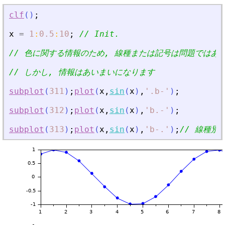
clf
(
)
;
x
=
1
:
0.5
:
10
;
// Init.
// 色に関する情報のため, 線種または記号は問題ではあ
// しかし, 情報はあいまいになります
subplot
(
311
)
;
plot
(
x
,
sin
(
x
)
,
'
.b-
'
)
;
subplot
(
312
)
;
plot
(
x
,
sin
(
x
)
,
'
b.-
'
)
;
subplot
(
313
)
;
plot
(
x
,
sin
(
x
)
,
'
b-
.
'
)
;
// 線種別