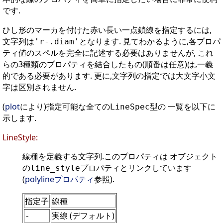
です.
ひし形のマーカを付けた赤い長い一点鎖線を指定するには,
文字列は
となります. 見てわかるように,各プロパ
'r-.diam'
ティ値のスペルを完全に記述する必要はありませんが, これ
らの3種類のプロパティを結合したもの(順番は任意)は,一義
的である必要があります. 更に,文字列の指定では大文字小文
字は区別されません.
(
plot
により)指定可能な全ての
型の 一覧を以下に
LineSpec
示します.
LineStyle:
線種を定義する文字列.このプロパティは オブジェクト
の
プロパティとリンクしています
line_style
(
polylineプロパティ
参照).
指定子
線種
実線 (デフォルト)
-