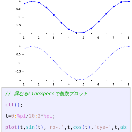
// 異なるLineSpecsで複数プロット
clf
(
)
;
t
=
0
:
%pi
/
20
:
2
*
%pi
;
plot
(
t
,
sin
(
t
)
,
'
ro-
.
'
,
t
,
cos
(
t
)
,
'
cya+
'
,
t
,
abs
(