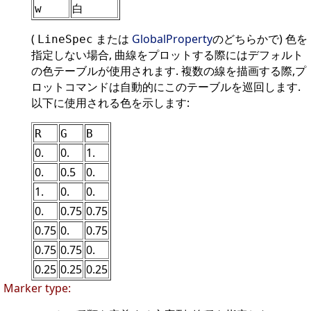
白
w
(
または
GlobalProperty
のどちらかで) 色を
LineSpec
指定しない場合, 曲線をプロットする際にはデフォルト
の色テーブルが使用されます. 複数の線を描画する際,プ
ロットコマンドは自動的にこのテーブルを巡回します.
以下に使用される色を示します:
R
G
B
0.
0.
1.
0.
0.5
0.
1.
0.
0.
0.
0.75
0.75
0.75
0.
0.75
0.75
0.75
0.
0.25
0.25
0.25
Marker type: