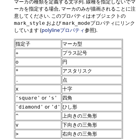
マーカの種類を定義する文字列. 線種を指定しないでマ
ーカを指定する場合, マーカのみが描画されることに注
意してください. このプロパティはオブジェクトの
および
プロパティにリンク
mark_style
mark_mode
しています (
polylineプロパティ
参照).
指定子
マーカ型
プラス記号
+
円
o
アスタリスク
*
点
.
十字
x
or
四角
'square'
's'
or
ひし形
'diamond'
'd'
上向きの三角形
^
下向きの三角形
v
右向きの三角形
>