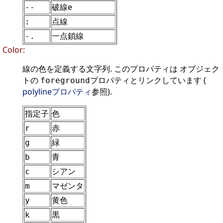
破線e
--
点線
:
一点鎖線
-.
Color:
線の色を定義する文字列. このプロパティは オブジェク
トの
プロパティとリンクしています (
foreground
polylineプロパティ
参照).
指定子
色
赤
r
緑
g
青
b
シアン
c
マゼンタ
m
黄色
y
黒
k