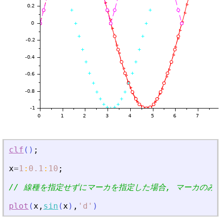
clf
(
)
;
x
=
1
:
0.1
:
10
;
// 線種を指定せずにマーカを指定した場合, マーカのみ
plot
(
x
,
sin
(
x
)
,
'
d
'
)