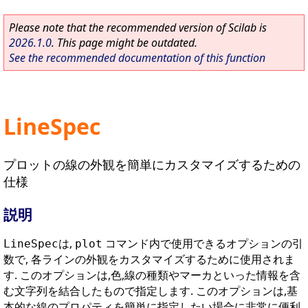
Please note that the recommended version of Scilab is
2026.1.0
. This page might be outdated.
See the recommended documentation of this function
LineSpec
プロットの線の外観を簡単にカスタマイズするための
仕様
説明
は,
コマンド内で使用できるオプションの引
LineSpec
plot
数で, 各ラインの外観をカスタマイズするために使用されま
す. このオプションは,色,線の種類やマーカといった情報を含
む文字列を結合したもので指定します. このオプションは,基
本的な線のプロパティを簡単に指定したい場合に非常に便利