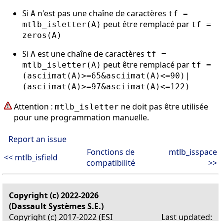
Si
n'est pas une chaîne de caractères
A
tf =
peut être remplacé par
mtlb_isletter(A)
tf =
zeros(A)
Si
est une chaîne de caractères
A
tf =
peut être remplacé par
mtlb_isletter(A)
tf =
(asciimat(A)>=65&asciimat(A)<=90)|
(asciimat(A)>=97&asciimat(A)<=122)
Attention :
ne doit pas être utilisée
mtlb_isletter
pour une programmation manuelle.
Report an issue
Fonctions de
mtlb_isspace
<< mtlb_isfield
compatibilité
>>
Copyright (c) 2022-2026
(Dassault Systèmes S.E.)
Copyright (c) 2017-2022 (ESI
Last updated: