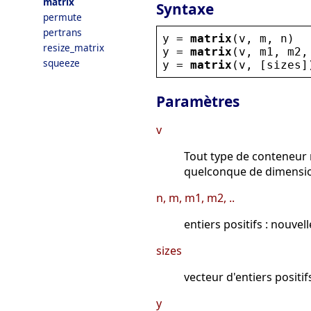
matrix
Syntaxe
permute
pertrans
y
 = 
matrix
(
v
, 
m
, 
n
)
resize_matrix
y
 = 
matrix
(
v
, 
m1
, 
m2
,
squeeze
y
 = 
matrix
(
v
, [
sizes
]
Paramètres
v
Tout type de conteneur 
quelconque de dimension
n, m, m1, m2, ..
entiers positifs : nouve
sizes
vecteur d'entiers positifs 
y