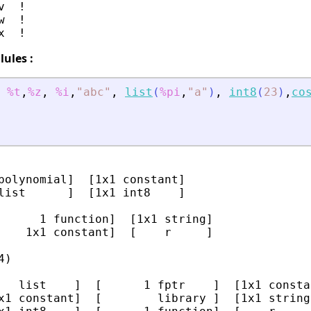
  !

  !

lules :
%t
,
%z
,
%i
,
"
abc
"
,
list
(
%pi
,
"
a
"
)
,
int8
(
23
)
,
co
polynomial]  [1x1 constant]

list      ]  [1x1 int8    ]

      1 function]  [1x1 string]

    1x1 constant]  [    r     ]

)

   list    ]  [      1 fptr    ]  [1x1 constan
x1 constant]  [        library ]  [1x1 string 