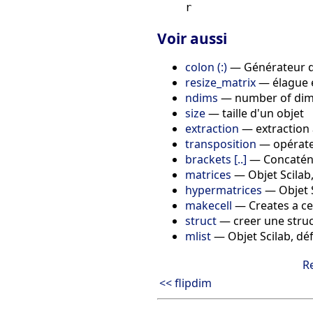
Voir aussi
colon (:)
— Générateur de
resize_matrix
— élague e
ndims
— number of dime
size
— taille d'un objet
extraction
— extraction à
transposition
— opérateu
brackets [..]
— Concaténat
matrices
— Objet Scilab
hypermatrices
— Objet S
makecell
— Creates a cel
struct
— creer une struc
mlist
— Objet Scilab, déf
R
<< flipdim