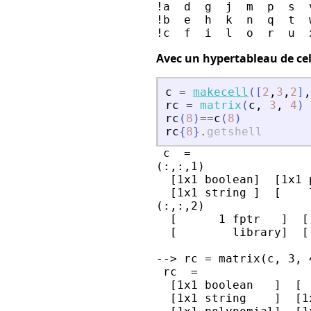
!a  d  g  j  m  p  s  v
!b  e  h  k  n  q  t  w
Avec un hypertableau de cel
c
=
makecell
(
[
2
,
3
,
2
]
,
rc
=
matrix
(
c
,
3
,
4
)
rc
(
8
)
==
c
(
8
)
rc
{
8
}
.
getshell
 c  =

(:,:,1)

  [1x1 boolean]  [1x1 
  [1x1 string ]  [    
(:,:,2)

  [      1 fptr   ]  [
  [        library]  [
--> rc = matrix(c, 3, 4
 rc  =

  [1x1 boolean   ]  [ 
  [1x1 string    ]  [1