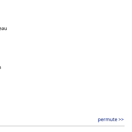
leau
n
permute >>