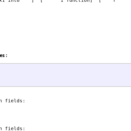
x1 int8    ]  [      1 function]  [    r      
es :
 fields:

 fields:
