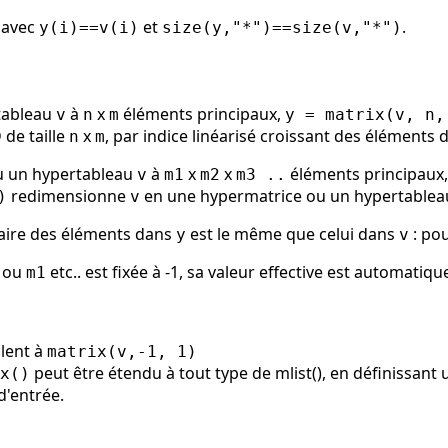
 avec
et
.
y(i)==v(i)
size(y,"*")==size(v,"*")
tableau
à
x
éléments principaux,
v
n
m
y = matrix(v, n,
de taille
x
, par indice linéarisé croissant des éléments 
n
m
u un hypertableau
à
x
x
éléments principaux
v
m1
m2
m3 ..
redimensionne
en une hypermatrice ou un hypertablea
)
v
néaire des éléments dans
est le même que celui dans
: po
y
v
ou
etc.. est fixée à -1, sa valeur effective est automati
m1
lent à
matrix(v,-1, 1)
peut être étendu à tout type de mlist(), en définissant
x()
'entrée.