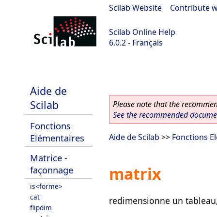
Scilab Website
|
Contribute w
Scilab Online Help
6.0.2 - Français
Scilab 6.0.2
Aide de
Scilab
Please note that the recommend
See the recommended document
Fonctions
Elémentaires
Aide de Scilab
>>
Fonctions E
Matrice -
matrix
façonnage
is<forme>
cat
redimensionne un tableau
flipdim