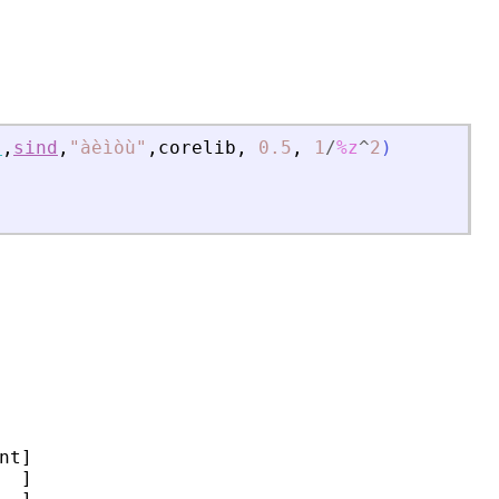
s
,
sind
,
"
àèìòù
"
,
corelib
,
0.5
,
1
/
%z
^
2
)
t]

 ]
