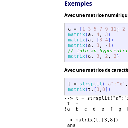
Exemples
Avec une matrice numérique
a
=
[
1
3
5
7
9
11
;
2
matrix
(
a
,
4
,
3
)
matrix
(
a
,
[
3
4
]
)
matrix
(
a
,
3
,
-
1
)
// into an hypermatri
matrix
(
a
,
3
,
2
,
2
)
Avec une matrice de caractè
t
=
strsplit
(
"
a
"
:
"
x
"
,
matrix
(
t
,
[
3
,
8
]
)
--> t = strsplit("a":"x
 t  =

!a  b  c  d  e  f  g  
--> matrix(t,[3,8])

 ans  =
