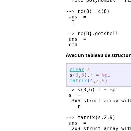
  [1x1 polynomial]  [1
--> rc(8)==c(8)

 ans  =

  T

--> rc{8}.getshell

 ans  =

Avec un tableau de structur
clear
s
s
(
3
,
6
)
.
r
=
%pi
matrix
(
s
,
2
,
9
)
--> s(3,6).r = %pi

 s  =

  3x6 struct array with
    r

--> matrix(s,2,9)

 ans  =

  2x9 struct array with