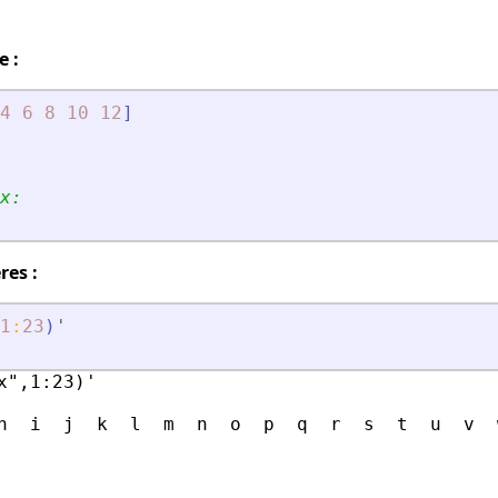
 :
4
6
8
10
12
]
x:
res :
1
:
23
)
'
",1:23)'

h  i  j  k  l  m  n  o  p  q  r  s  t  u  v  w