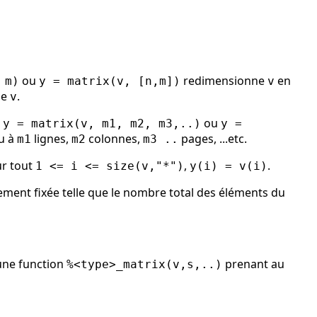
ou
redimensionne
en
 m)
y = matrix(v, [n,m])
v
de
.
v
,
ou
y = matrix(v, m1, m2, m3,..)
y =
u à
lignes,
colonnes,
pages, ...etc.
m1
m2
m3 ..
ur tout
,
.
1 <= i <= size(v,"*")
y(i) = v(i)
quement fixée telle que le nombre total des éléments du
 une function
prenant au
%<type>_matrix(v,s,..)