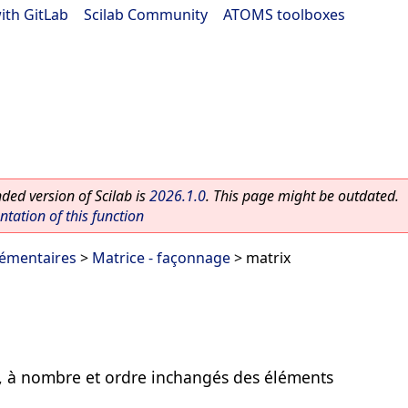
ith GitLab
|
Scilab Community
|
ATOMS toolboxes
ed version of Scilab is
2026.1.0
. This page might be outdated.
ation of this function
lémentaires
>
Matrice - façonnage
> matrix
, à nombre et ordre inchangés des éléments