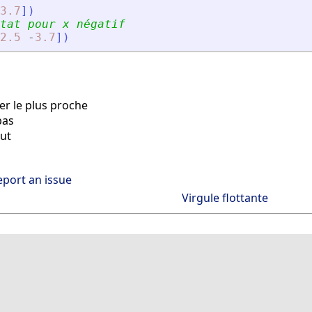
3.7
]
)
tat pour x négatif
2.5
-
3.7
]
)
er le plus proche
bas
aut
eport an issue
Virgule flottante