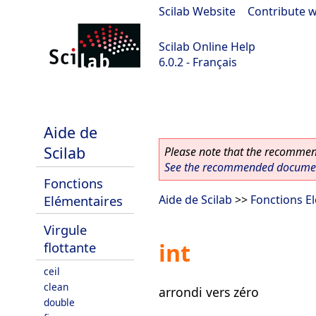
Scilab Website
|
Contribute w
Scilab Online Help
6.0.2 - Français
Scilab 6.0.2
Aide de
Scilab
Please note that the recommend
See the recommended document
Fonctions
Elémentaires
Aide de Scilab
>>
Fonctions E
Virgule
int
flottante
ceil
clean
arrondi vers zéro
double