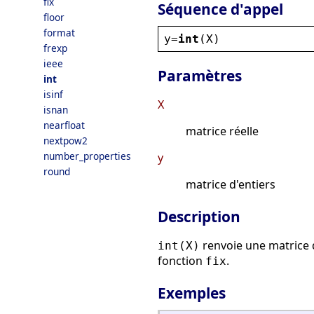
fix
Séquence d'appel
floor
format
y
=
int
(
X
)
frexp
ieee
Paramètres
int
isinf
X
isnan
nearfloat
matrice réelle
nextpow2
number_properties
y
round
matrice d'entiers
Description
renvoie une matrice d
int(X)
fonction
.
fix
Exemples