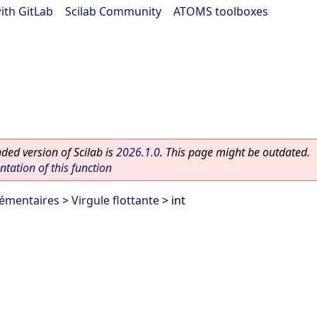
ith GitLab
|
Scilab Community
|
ATOMS toolboxes
ed version of Scilab is
2026.1.0
. This page might be outdated.
ation of this function
lémentaires
>
Virgule flottante
> int