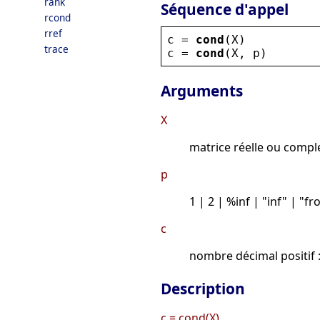
rank
Séquence d'appel
rcond
rref
c
 = 
cond
(
X
)
trace
c
 = 
cond
(
X
, 
p
)
Arguments
X
matrice réelle ou compl
p
1 | 2 | %inf | "inf" | "f
c
nombre décimal positif 
Description
c = cond(X)