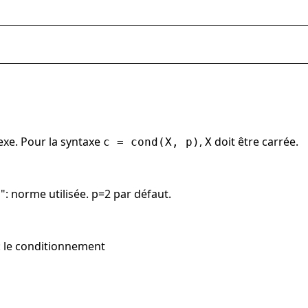
exe. Pour la syntaxe
,
doit être carrée.
c = cond(X, p)
X
ro": norme utilisée. p=2 par défaut.
: le conditionnement