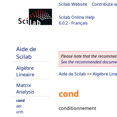
Scilab Website
|
Contribute w
Scilab Online Help
6.0.2 - Français
Scilab 6.0.2
Aide de
Scilab
Please note that the recommend
See the recommended document
Algèbre
Lineaire
Aide de Scilab
>>
Algèbre Line
Matrix
cond
Analysis
cond
det
conditionnement
orth