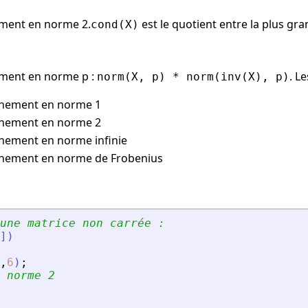
ement en norme 2.
est le quotient entre la plus gra
cond(X)
ement en norme p :
. L
norm(X, p) * norm(inv(X), p)
nnement en norme 1
nnement en norme 2
nement en norme infinie
nnement en norme de Frobenius
une matrice non carrée :
]
)
,
6
)
;
 norme 2