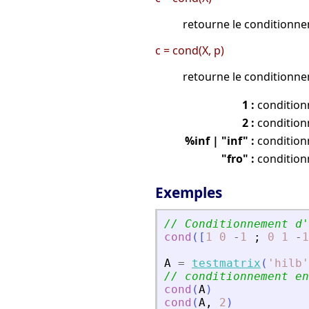
retourne le conditionn
c = cond(X, p)
retourne le conditionn
1 :
conditio
2 :
conditio
%inf | "inf" :
condition
"fro" :
conditio
Exemples
// Conditionnement d
'
cond
(
[
1
0
-
1
;
0
1
-
1
A
=
testmatrix
(
'
hilb
'
// conditionnement en
cond
(
A
)
cond
(
A
,
2
)