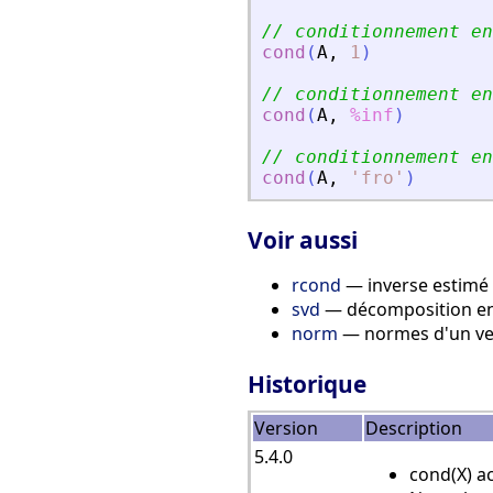
// conditionnement en
cond
(
A
,
1
)
// conditionnement en
cond
(
A
,
%inf
)
// conditionnement en
cond
(
A
,
'
fro
'
)
Voir aussi
rcond
— inverse estimé
svd
— décomposition en 
norm
— normes d'un vec
Historique
Version
Description
5.4.0
cond(X) a