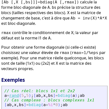
calcule la
[Ab [,X [,bs]]]=bdiag(A [,rmax])
forme bloc-diagonale de
. bs précise la structure des
A
blocs (tailles respectives des blocs).
est la matrice de
X
changement de base, c'est à dire que
Ab = inv(X)*A*X
est bloc-diagonale.
contrôle le conditionnement de
; la valeur par
rmax
X
défaut est la norme l1 de
.
A
Pour obtenir une forme diagonale (si celle-ci existe)
choisissez une valeur élevée de
(
par
rmax
rmax=1/%eps
exemple). Pour une matrice réelle quelconque, les blocs
sont de taille (1x1) ou (2x2) et
est la matrice des
X
vecteurs propres.
Exemples
// Cas réel: blocs 1x1 et 2x2
a
=
rand
(
5
,
5
)
;
[
ab
,
x
,
bs
]
=
bdiag
(
a
)
;
ab
// Cas complexe : blocs complexes 1x1
[
ab
,
x
,
bs
]
=
bdiag
(
a
+
%i
*
0
)
;
ab