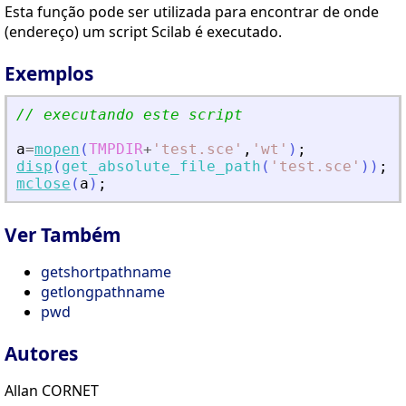
Esta função pode ser utilizada para encontrar de onde
(endereço) um script Scilab é executado.
Exemplos
// executando este script
a
=
mopen
(
TMPDIR
+
'
test.sce
'
,
'
wt
'
)
;
disp
(
get_absolute_file_path
(
'
test.sce
'
)
)
;
mclose
(
a
)
;
Ver Também
getshortpathname
getlongpathname
pwd
Autores
Allan CORNET