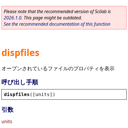
Please note that the recommended version of Scilab is
2026.1.0
. This page might be outdated.
See the recommended documentation of this function
dispfiles
オープンされているファイルのプロパティを表示
呼び出し手順
dispfiles
([
units
])
引数
units