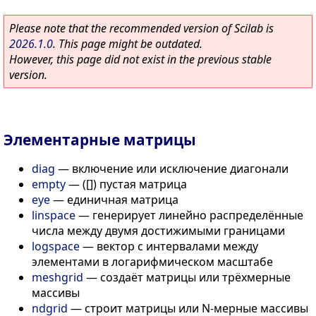
Please note that the recommended version of Scilab is
2026.1.0
. This page might be outdated.
However, this page did not exist in the previous stable
version.
Элементарные матрицы
diag
—
включение или исключение диагонали
empty
—
([]) пустая матрица
eye
—
единичная матрица
linspace
—
генерирует линейно распределённые
числа между двумя достижимыми границами
logspace
—
вектор с интервалами между
элементами в логарифмическом масштабе
meshgrid
—
создаёт матрицы или трёхмерные
массивы
ndgrid
—
строит матрицы или N-мерные массивы