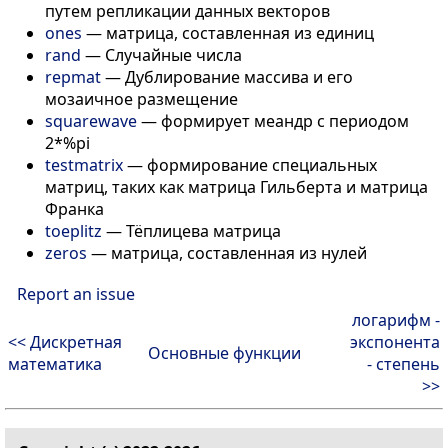
путем репликации данных векторов
ones
—
матрица, составленная из единиц
rand
—
Случайные числа
repmat
—
Дублирование массива и его
мозаичное размещение
squarewave
—
формирует меандр с периодом
2*%pi
testmatrix
—
формирование специальных
матриц, таких как матрица Гильберта и матрица
Франка
toeplitz
—
Тёплицева матрица
zeros
—
матрица, составленная из нулей
Report an issue
логарифм -
<< Дискретная
экспонента
Основные функции
математика
- степень
>>