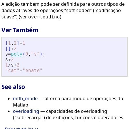
A adição também pode ser definida para outros tipos de
dados através de operações "soft-coded" ("codificação
suave") (ver
).
overloading
Ver Também
[
1
,
2
]
+
1
[
]
+
2
s
=
poly
(
0
,
"
s
"
)
;
s
+
2
1
/
s
+
2
"
cat
"
+
"
enate
"
See also
mtlb_mode
— alterna para modo de operações do
Matlab
overloading
— capacidades de overloading
("sobrecarga") de exibições, funções e operadores