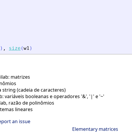
)
,
size
(
w1
)
ilab: matrizes
inômios
string (cadeia de caracteres)
: variáveis booleanas e operadores '&', '|' e '~'
lab, razão de polinômios
stemas lineares
eport an issue
Elementary matrices