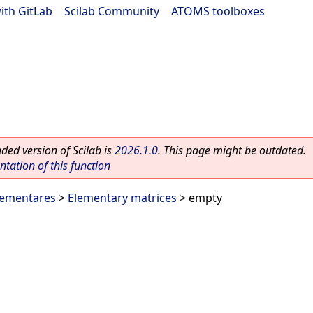
ith GitLab
|
Scilab Community
|
ATOMS toolboxes
ed version of Scilab is
2026.1.0
. This page might be outdated.
ation of this function
lementares
>
Elementary matrices
> empty