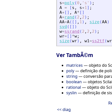
s
=
poly
(
0
,
'
s
'
)
;
A
=
[
s
,
s
+
1
]
;
A
+
[
]
,
A
*
[
]
A
=
rand
(
2
,
2
)
;
AA
=
A
(
[
]
,
1
)
,
size
(
AA
)
svd
(
[
]
)
w
=
ssrand
(
2
,
2
,
2
)
;
wr
=
[
]
*
w
;
size
(
wr
)
,
w1
=
ss2tf
(
wr
Ver TambÃ©m
matrices
— objeto do Sc
poly
— definição de pol
string
— conversão para 
boolean
— objetos Scilab
rational
— objeto do Sci
syslin
— definição de si
R
<< diag