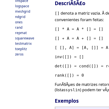
linspace
DescriÃ§Ã£o
logspace
meshgrid
denota a matriz vazia. Ã d
[]
ndgrid
convenientes foram feitas:
ones
rand
[] * A = A * [] = []
repmat
squarewave
[] + A = A + [] = []
testmatrix
[ [], A] = [A, []] = A
toeplitz
zeros
inv([]) = []
det([]) = cond([]) = r
rank([]) = 0
FunÃ§Ãµes de matrizes reto
(listas
) podem ter vÃ¡
syslin
Exemplos