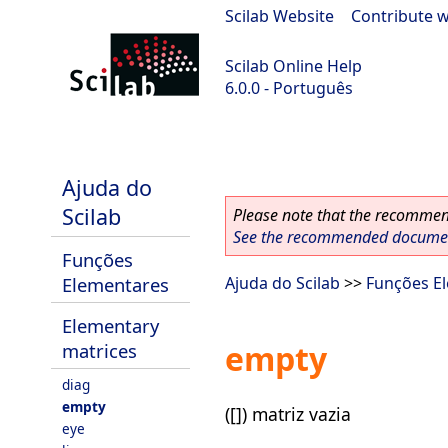
Scilab Website
|
Contribute w
Scilab Online Help
6.0.0 - Português
Scilab 6.0.0
Ajuda do
Scilab
Please note that the recommend
See the recommended document
Funções
Elementares
Ajuda do Scilab
>>
Funções E
Elementary
empty
matrices
diag
empty
([]) matriz vazia
eye