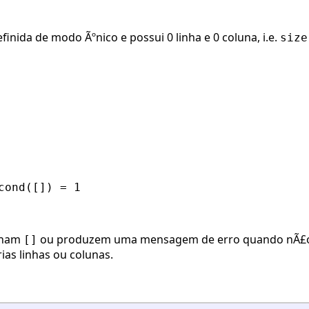
efinida de modo Ãºnico e possui 0 linha e 0 coluna, i.e.
size
cond([]) = 1
rnam
ou produzem uma mensagem de erro quando nÃ£o hÃ
[]
rias linhas ou colunas.