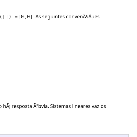
.As seguintes convenÃ§Ãµes
([]) =[0,0]
¡ resposta Ã³bvia. Sistemas lineares vazios