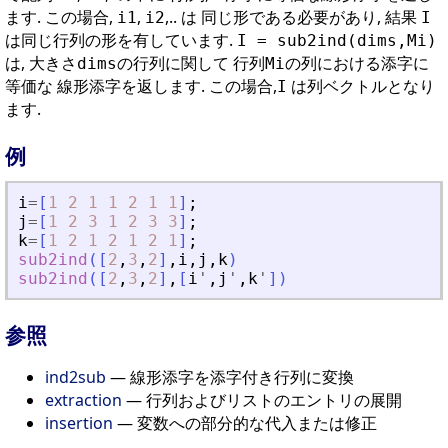
ます. この場合,
,
,.. は 同じ形である必要があり, 結果
i1
i2
I
は同じ行列の形を有しています.
I = sub2ind(dims,Mi)
は, 大きさ
の行列に関して 行列
の列における添字に
dims
Mi
等価な 線形添字を返します. この場合,
は列ベクトルとなり
I
ます.
例
i
=
[
1
2
1
1
2
1
1
]
;
j
=
[
1
2
3
1
2
3
3
]
;
k
=
[
1
2
1
2
1
2
1
]
;
sub2ind
(
[
2
,
3
,
2
]
,
i
,
j
,
k
)
sub2ind
(
[
2
,
3
,
2
]
,
[
i
'
,
j
'
,
k
'
]
)
参照
ind2sub
— 線形添字を添字付き行列に変換
extraction
— 行列およびリストのエントリの展開
insertion
— 変数への部分的な代入または修正