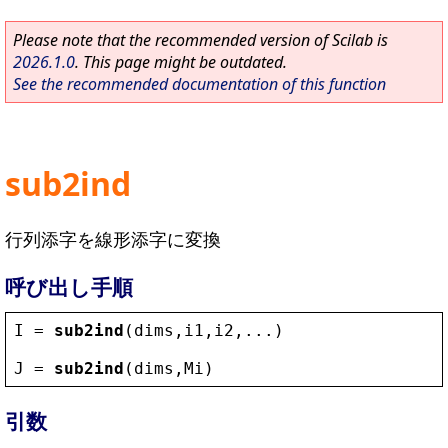
Please note that the recommended version of Scilab is
2026.1.0
. This page might be outdated.
See the recommended documentation of this function
sub2ind
行列添字を線形添字に変換
呼び出し手順
I
 = 
sub2ind
(
dims
,
i1
,
i2
,...)
J
 = 
sub2ind
(
dims
,
Mi
)
引数