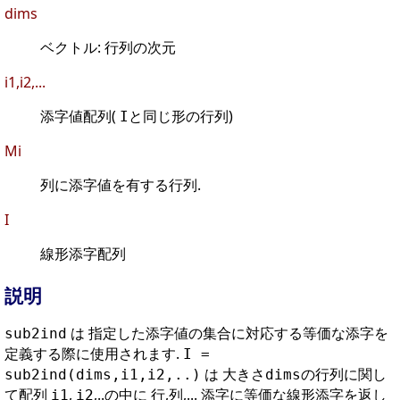
dims
ベクトル: 行列の次元
i1,i2,...
添字値配列(
と同じ形の行列)
I
Mi
列に添字値を有する行列.
I
線形添字配列
説明
は 指定した添字値の集合に対応する等価な添字を
sub2ind
定義する際に使用されます.
I =
は 大きさ
の行列に関し
sub2ind(dims,i1,i2,..)
dims
て配列
,
,..の中に 行,列,... 添字に等価な線形添字を返し
i1
i2