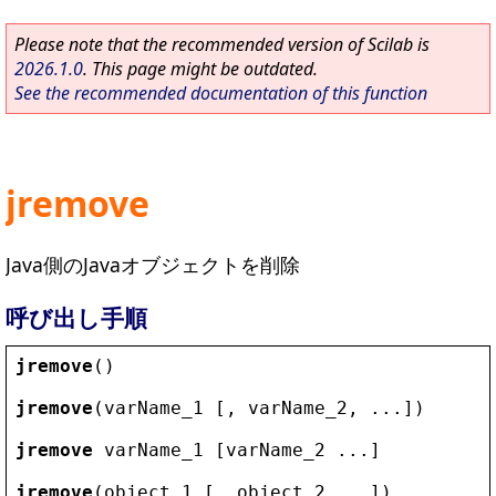
Please note that the recommended version of Scilab is
2026.1.0
. This page might be outdated.
See the recommended documentation of this function
jremove
Java側のJavaオブジェクトを削除
呼び出し手順
jremove
()
jremove
(
varName_1
 [, 
varName_2
, ...])
jremove
varName_1
 [
varName_2
 ...]
jremove
(
object_1
 [, 
object_2
 ...])