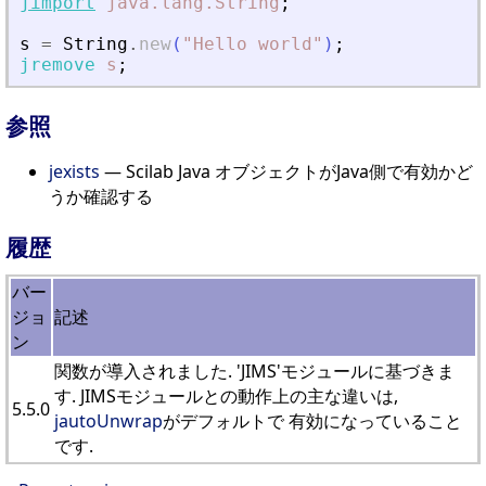
jimport
java.lang.String
;
s
=
String
.
new
(
"
Hello world
"
)
;
jremove
s
;
参照
jexists
— Scilab Java オブジェクトがJava側で有効かど
うか確認する
履歴
バー
ジョ
記述
ン
関数が導入されました. 'JIMS'モジュールに基づきま
す. JIMSモジュールとの動作上の主な違いは,
5.5.0
jautoUnwrap
がデフォルトで 有効になっていること
です.