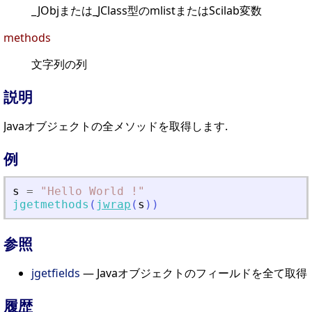
_JObjまたは_JClass型のmlistまたはScilab変数
methods
文字列の列
説明
Javaオブジェクトの全メソッドを取得します.
例
s
=
"
Hello World !
"
jgetmethods
(
jwrap
(
s
)
)
参照
jgetfields
— Javaオブジェクトのフィールドを全て取得
履歴