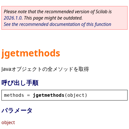
Please note that the recommended version of Scilab is
2026.1.0
. This page might be outdated.
See the recommended documentation of this function
jgetmethods
Javaオブジェクトの全メソッドを取得
呼び出し手順
methods
 = 
jgetmethods
(
object
)
パラメータ
object