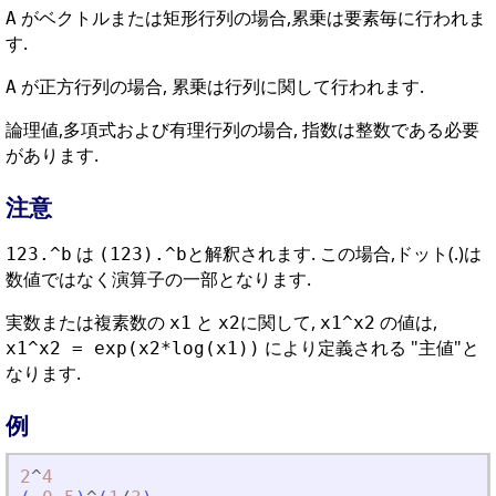
がベクトルまたは矩形行列の場合,累乗は要素毎に行われま
A
す.
が正方行列の場合, 累乗は行列に関して行われます.
A
論理値,多項式および有理行列の場合, 指数は整数である必要
があります.
注意
は
と解釈されます. この場合,ドット(.)は
123.^b
(123).^b
数値ではなく演算子の一部となります.
実数または複素数の
と
に関して,
の値は,
x1
x2
x1^x2
により定義される "主値"と
x1^x2 = exp(x2*log(x1))
なります.
例
2
^
4