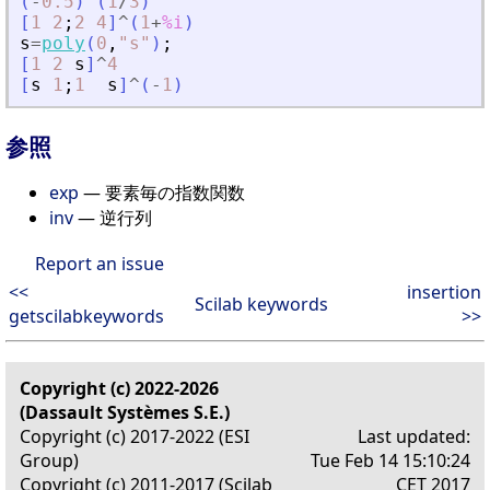
(
-
0.5
)
^
(
1
/
3
)
[
1
2
;
2
4
]
^
(
1
+
%i
)
s
=
poly
(
0
,
"
s
"
)
;
[
1
2
s
]
^
4
[
s
1
;
1
s
]
^
(
-
1
)
参照
exp
— 要素毎の指数関数
inv
— 逆行列
Report an issue
<<
insertion
Scilab keywords
getscilabkeywords
>>
Copyright (c) 2022-2026
(Dassault Systèmes S.E.)
Copyright (c) 2017-2022 (ESI
Last updated:
Group)
Tue Feb 14 15:10:24
Copyright (c) 2011-2017 (Scilab
CET 2017