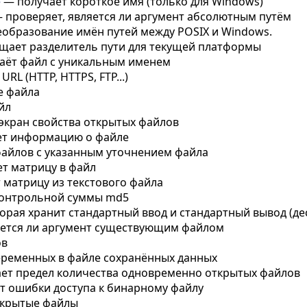
e
—
получает короткое имя (только для Windows)
—
проверяет, является ли аргумент абсолютным путём
еобразование имён путей между POSIX и Windows.
щает разделитель пути для текущей платформы
аёт файл с уникальным именем
n URL (HTTP, HTTPS, FTP...)
е файла
йл
экран свойства открытых файлов
ет информацию о файле
файлов с указанным уточнением файла
т матрицу в файл
 матрицу из текстового файла
контрольной суммы md5
орая хранит стандартный ввод и стандартный вывод (де
яется ли аргумент существующим файлом
ов
еременных в файле сохранённых данных
ает предел количества одновременно открытых файлов
т ошибки доступа к бинарному файлу
ткрытые файлы