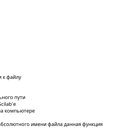
и к файлу
ьного пути
cilab'е
на компьютере
 абсолютного имени файла данная функция