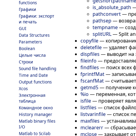
getshortpathnam
functions
is_absolute_path
Графики
pathconvert
—
пр
Графики: экспорт
pathsep
—
возвра
и печать
tempname
—
созд
GUI
splitURL
—
Split a
Data Structures
copyfile
—
копировани
Parameters
deletefile
—
удаляет фа
Boolean
dispfiles
—
выводит на 
Целые числа
fileinfo
—
предоставля
Строки
findfiles
—
поиск всех 
Sound file handling
fprintfMat
—
записывае
Time and Date
fscanfMat
—
считывает
Output functions
getmd5
—
получение 
Xcos
%io
—
переменная, кот
Электронная
isfile
—
проверяет явл
таблица
listfiles
—
список файл
Командное окно
listvarinfile
—
список п
History manager
maxfiles
—
устанавлив
Matlab binary files
I/O
mclearerr
—
сбрасывае
Matlab to Scilab
mclose
—
закрывает о