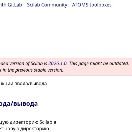
ith GitLab
|
Scilab Community
|
ATOMS toolboxes
ed version of Scilab is
2026.1.0
. This page might be outdated.
 in the previous stable version.
нкции ввода/вывода
ода/вывода
щую директорию Scilab'а
ёт новую директорию