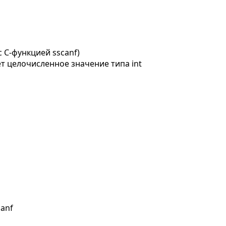
 C-функцией sscanf)
т целочисленное значение типа int
anf