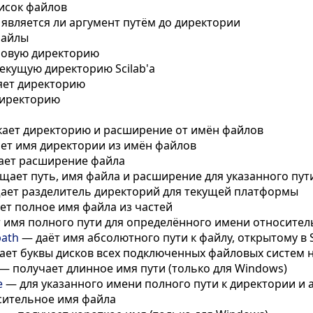
исок файлов
является ли аргумент путём до директории
файлы
новую директорию
екущую директорию Scilab'а
яет директорию
директорию
кает директорию и расширение от имён файлов
ет имя директории из имён файлов
ает расширение файла
щает путь, имя файла и расширение для указанного пут
ает разделитель директорий для текущей платформы
т полное имя файла из частей
т имя полного пути для определённого имени относител
path
—
даёт имя абсолютного пути к файлу, открытому в S
ает буквы дисков всех подключенных файловых систем 
—
получает длинное имя пути (только для Windows)
e
—
для указанного имени полного пути к директории и
сительное имя файла