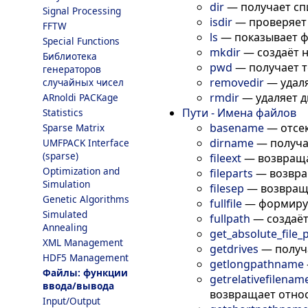
dir
—
получает сп
Signal Processing
isdir
—
проверяет 
FFTW
ls
—
показывает 
Special Functions
mkdir
—
создаёт 
Библиотека
pwd
—
получает т
генераторов
removedir
—
удал
случайных чисел
rmdir
—
удаляет 
ARnoldi PACKage
Пути - Имена файлов
Statistics
basename
—
отсе
Sparse Matrix
dirname
—
получа
UMFPACK Interface
(sparse)
fileext
—
возвращ
Optimization and
fileparts
—
возвра
Simulation
filesep
—
возвращ
Genetic Algorithms
fullfile
—
формируе
Simulated
fullpath
—
создаё
Annealing
get_absolute_file_
XML Management
getdrives
—
получ
HDF5 Management
getlongpathname
Файлы: функции
getrelativefilenam
ввода/вывода
возвращает отно
Input/Output