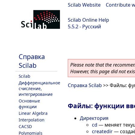
Scilab Website
|
Contribute w
Scilab Online Help
5.5.2 - Русский
Scilab 5.5.2
Справка
Scilab
Please note that the recommend
However, this page did not exist
Scilab
Дифференциальное
Справка Scilab
>> Файлы: фу
счисление,
интегрирование
Основные
Файлы: функции вв
функции
Linear Algebra
Директория
Interpolation
cd
—
меняет теку
CACSD
createdir
—
созда
Polynomials