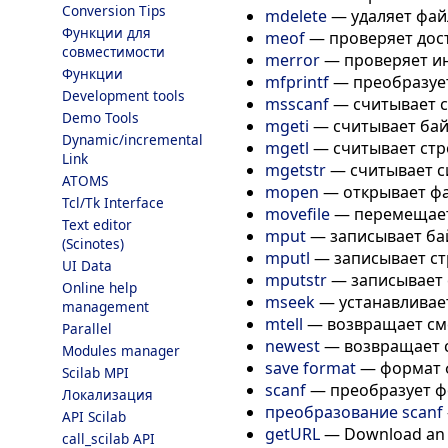
Conversion Tips
mdelete
—
удаляет фа
Функции для
meof
—
проверяет дос
совместимости
merror
—
проверяет и
Функции
mfprintf
—
преобразуе
Development tools
msscanf
—
считывает с
Demo Tools
mgeti
—
считывает бай
Dynamic/incremental
mgetl
—
считывает стр
Link
mgetstr
—
считывает с
ATOMS
mopen
—
открывает фай
Tcl/Tk Interface
movefile
—
перемещает
Text editor
mput
—
записывает ба
(Scinotes)
mputl
—
записывает ст
UI Data
mputstr
—
записывает 
Online help
mseek
—
устанавливае
management
mtell
—
возвращает см
Parallel
newest
—
возвращает 
Modules manager
save format
—
формат 
Scilab MPI
scanf
—
преобразует ф
Локализация
преобразование scanf
API Scilab
getURL
—
Download an U
call_scilab API