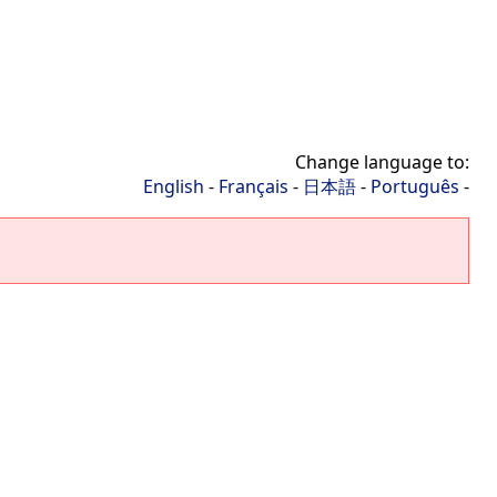
Change language to:
English
-
Français
-
日本語
-
Português
-