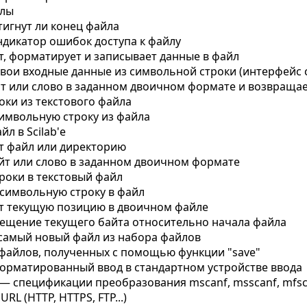
йлы
тигнут ли конец файла
ндикатор ошибок доступа к файлу
т, форматирует и записывает данные в файл
вои входные данные из символьной строки (интерфейс с
т или слово в заданном двоичном формате и возвращае
оки из текстового файла
имвольную строку из файла
л в Scilab'е
 файл или директорию
йт или слово в заданном двоичном формате
роки в текстовый файл
символьную строку в файл
т текущую позицию в двоичном файле
ещение текущего байта относительно начала файла
самый новый файл из набора файлов
файлов, полученных с помощью функции "save"
орматированный ввод в стандартном устройстве ввода
—
спецификации преобразования mscanf, msscanf, mfsc
RL (HTTP, HTTPS, FTP...)