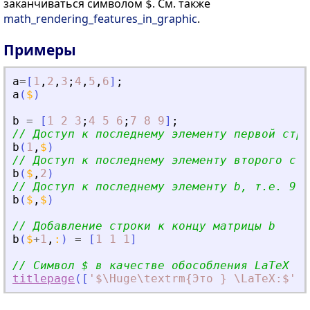
заканчиваться символом
. См. также
$
math_rendering_features_in_graphic
.
Примеры
a
=
[
1
,
2
,
3
;
4
,
5
,
6
]
;
a
(
$
)
b
=
[
1
2
3
;
4
5
6
;
7
8
9
]
;
// Доступ к последнему элементу первой стро
b
(
1
,
$
)
// Доступ к последнему элементу второго сто
b
(
$
,
2
)
// Доступ к последнему элементу b, т.е. 9
b
(
$
,
$
)
// Добавление строки к концу матрицы b
b
(
$
+
1
,
:
)
=
[
1
1
1
]
// Символ $ в качестве обособления LaTeX
titlepage
(
[
'
$\Huge\textrm{Это } \LaTeX:$
'
;
'