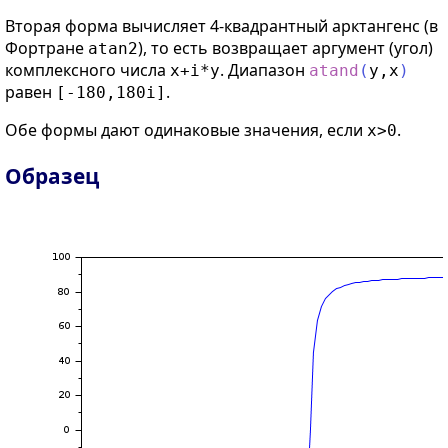
Вторая форма вычисляет 4-квадрантный арктангенс (в
Фортране
), то есть возвращает аргумент (угол)
atan2
комплексного числа
. Диапазон
x+i*y
atand
(
y
,
x
)
равен
.
[-180,180i]
Обе формы дают одинаковые значения, если
.
x>0
Образец