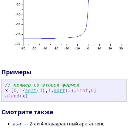
Примеры
// пример со второй формой
x
=
[
0
,
1
/
sqrt
(
3
)
,
1
,
sqrt
(
3
)
,
%inf
,
0
]
atand
(
x
)
Смотрите также
atan
— 2-х и 4-х квадрантный арктангенс