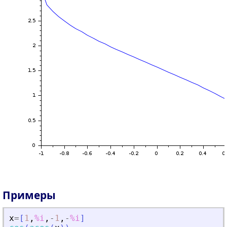
Примеры
x
=
[
1
,
%i
,
-
1
,
-
%i
]