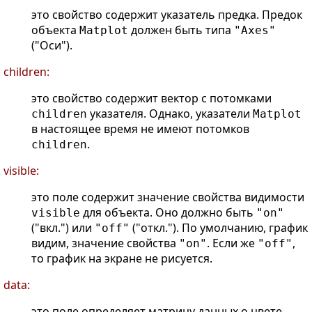
это свойство содержит указатель предка. Предок
объекта
должен быть типа
Matplot
"Axes"
("Оси").
children:
это свойство содержит вектор с потомками
указателя. Однако, указатели
children
Matplot
в настоящее время не имеют потомков
.
children
visible:
это поле содержит значение свойства видимости
для объекта. Оно должно быть
visible
"on"
("вкл.") или
("откл."). По умолчанию, график
"off"
видим, значение свойства
. Если же
,
"on"
"off"
то график на экране не рисуется.
data:
это поле определяет матрицу данных о цвете