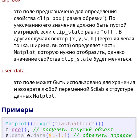
это поле предназначено для определения
свойства
("рамка обрезки"). По
clip_box
умолчанию его значение должно быть пустой
матрицей, если
равно
. В
clip_state
"off"
других случаях вектор
(верхняя левая
[x,y,w,h]
точка, ширина, высота) определяет часть
, которую нужно отобразить, однако
Matplot
значение свойства
будет меняться.
clip_state
user_data:
это поле может быть использовано для хранения
и возврата любой переменной Scilab в структуре
данных
.
Matplot
Примеры
Matplot
(
(
1
:
xget
(
"
lastpattern
"
)
)
)
e
=
gce
(
)
;
// получить текущий объект
e
.
data
=
e
.
data
(
$
:
-
1
:
1
)
// обратить порядок