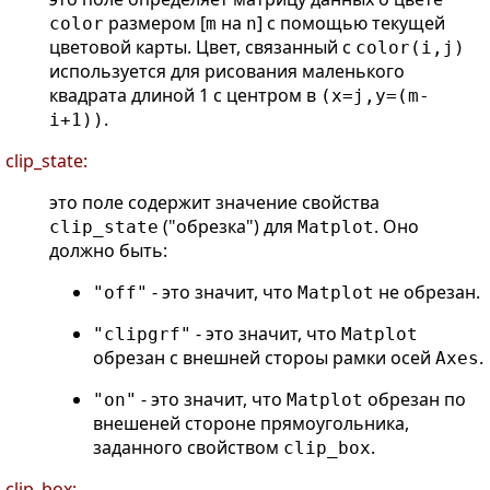
размером [
на
] с помощью текущей
color
m
n
цветовой карты. Цвет, связанный с
color(i,j)
используется для рисования маленького
квадрата длиной 1 с центром в
(x=j,y=(m-
.
i+1))
clip_state:
это поле содержит значение свойства
("обрезка") для
. Оно
clip_state
Matplot
должно быть:
- это значит, что
не обрезан.
"off"
Matplot
- это значит, что
"clipgrf"
Matplot
обрезан с внешней стороы рамки осей
.
Axes
- это значит, что
обрезан по
"on"
Matplot
внешеней стороне прямоугольника,
заданного свойством
.
clip_box
clip_box: