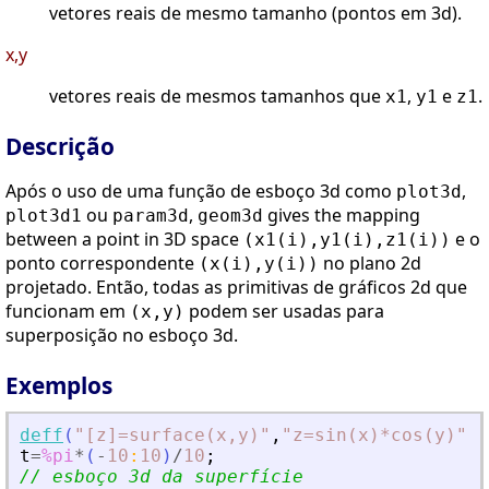
vetores reais de mesmo tamanho (pontos em 3d).
x,y
vetores reais de mesmos tamanhos que
,
e
.
x1
y1
z1
Descrição
Após o uso de uma função de esboço 3d como
,
plot3d
ou
,
gives the mapping
plot3d1
param3d
geom3d
between a point in 3D space
e o
(x1(i),y1(i),z1(i))
ponto correspondente
no plano 2d
(x(i),y(i))
projetado. Então, todas as primitivas de gráficos 2d que
funcionam em
podem ser usadas para
(x,y)
superposição no esboço 3d.
Exemplos
deff
(
"
[z]=surface(x,y)
"
,
"
z=sin(x)*cos(y)
"
)
t
=
%pi
*
(
-
10
:
10
)
/
10
;
// esboço 3d da superfície