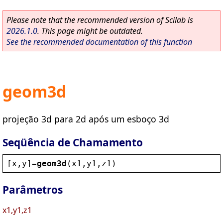
Please note that the recommended version of Scilab is
2026.1.0
. This page might be outdated.
See the recommended documentation of this function
geom3d
projeção 3d para 2d após um esboço 3d
Seqüência de Chamamento
[
x
,
y
]=
geom3d
(
x1
,
y1
,
z1
)
Parâmetros
x1,y1,z1