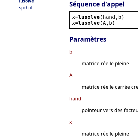
lusolve
Séquence d'appel
spchol
x
=
lusolve
(
hand
,
b
)
x
=
lusolve
(
A
,
b
)
Paramètres
b
matrice réelle pleine
A
matrice réelle carrée cr
hand
pointeur vers des facteur
x
matrice réelle pleine