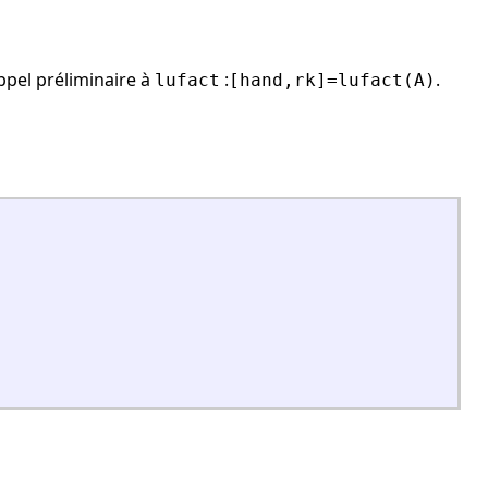
ppel préliminaire à
:
.
lufact
[hand,rk]=lufact(A)