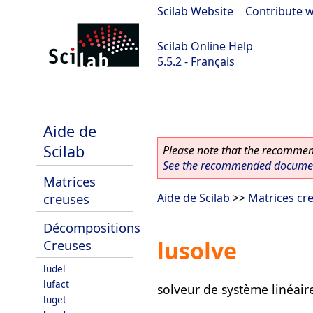
Scilab Website
|
Contribute w
Scilab Online Help
5.5.2 - Français
Scilab 5.5.2
Aide de
Scilab
Please note that the recommend
See the recommended document
Matrices
creuses
Aide de Scilab
>>
Matrices cr
Décompositions
lusolve
Creuses
ludel
lufact
solveur de système linéair
luget