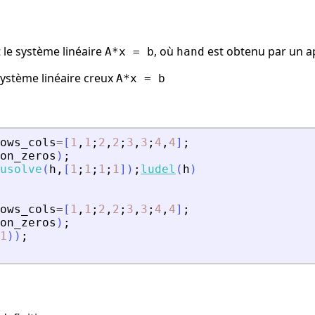
 le système linéaire
, où
est obtenu par un a
A*x = b
hand
système linéaire creux
A*x = b
ows_cols
=
[
1
,
1
;
2
,
2
;
3
,
3
;
4
,
4
]
;
on_zeros
)
;
usolve
(
h
,
[
1
;
1
;
1
;
1
]
)
;
ludel
(
h
)
ows_cols
=
[
1
,
1
;
2
,
2
;
3
,
3
;
4
,
4
]
;
on_zeros
)
;
1
)
)
;