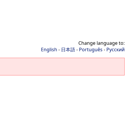
Change language to:
English
-
日本語
-
Português
-
Русский