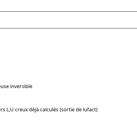
euse inversible
s L,U creux déjà calculés (sortie de lufact)