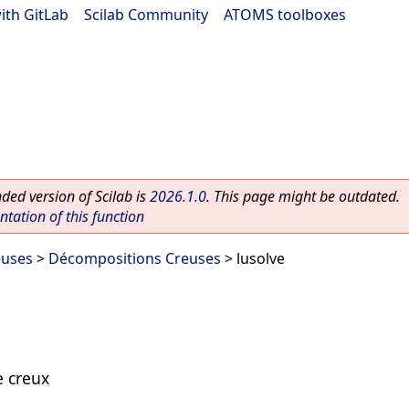
ith GitLab
|
Scilab Community
|
ATOMS toolboxes
ed version of Scilab is
2026.1.0
. This page might be outdated.
ation of this function
euses
>
Décompositions Creuses
> lusolve
e creux