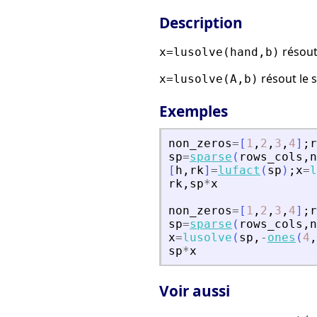
Description
résout
x=lusolve(hand,b)
résout le 
x=lusolve(A,b)
Exemples
non_zeros
=
[
1
,
2
,
3
,
4
]
;
r
sp
=
sparse
(
rows_cols
,
n
[
h
,
rk
]
=
lufact
(
sp
)
;
x
=
l
rk
,
sp
*
x
non_zeros
=
[
1
,
2
,
3
,
4
]
;
r
sp
=
sparse
(
rows_cols
,
n
x
=
lusolve
(
sp
,
-
ones
(
4
,
sp
*
x
Voir aussi