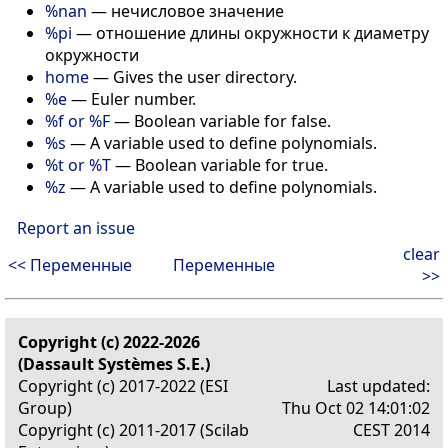
%nan
—
нечисловое значение
%pi
—
отношение длины окружности к диаметру
окружности
home
—
Gives the user directory.
%e
—
Euler number.
%f or %F
—
Boolean variable for false.
%s
—
A variable used to define polynomials.
%t or %T
—
Boolean variable for true.
%z
—
A variable used to define polynomials.
Report an issue
clear
<< Переменные
Переменные
>>
Copyright (c) 2022-2026
(Dassault Systèmes S.E.)
Copyright (c) 2017-2022 (ESI
Last updated:
Group)
Thu Oct 02 14:01:02
Copyright (c) 2011-2017 (Scilab
CEST 2014