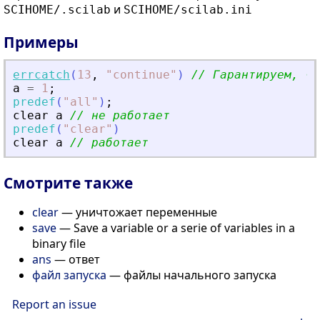
и
SCIHOME/.scilab
SCIHOME/scilab.ini
Примеры
errcatch
(
13
,
"
continue
"
)
// Гарантируем, чт
a
=
1
;
predef
(
"
all
"
)
;
clear
a
// не работает
predef
(
"
clear
"
)
clear
a
// работает
Смотрите также
clear
— уничтожает переменные
save
— Save a variable or a serie of variables in a
binary file
ans
— ответ
файл запуска
— файлы начального запуска
Report an issue