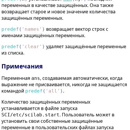
переменных в качестве защищённых. Она также
возвращает старое и новое значение количества
защищённых переменных.
возвращает вектор строк с
predef
(
'
names
'
)
именами защищённых переменных.
удаляет защищённые переменные
predef
(
'
clear
'
)
из списка.
Примечания
Переменная
, создаваемая автоматически, когда
ans
выражение не присваивается, никогда не защищается
командой
.
predef
(
'
all
'
)
Количество защищённых переменных
устанавливается в файле запуска
. Пользователь может в
SCI/etc/scilab.start
установить свои собственные защищённые
переменные в пользовательских файлах запуска