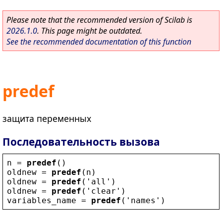
Please note that the recommended version of Scilab is
2026.1.0
. This page might be outdated.
See the recommended documentation of this function
predef
защита переменных
Последовательность вызова
n
 = 
predef
()
oldnew
 = 
predef
(
n
)
oldnew
 = 
predef
(
'
all
'
)
oldnew
 = 
predef
(
'
clear
'
)
variables_name
 = 
predef
(
'
names
'
)