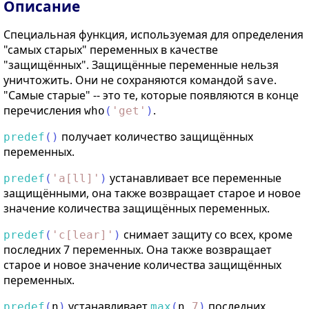
Описание
Специальная функция, используемая для определения
"самых старых" переменных в качестве
"защищённых". Защищённые переменные нельзя
уничтожить. Они не сохраняются командой
.
save
"Самые старые" -- это те, которые появляются в конце
перечисления
.
who
(
'
get
'
)
получает количество защищённых
predef
(
)
переменных.
устанавливает все переменные
predef
(
'
a[ll]
'
)
защищёнными, она также возвращает старое и новое
значение количества защищённых переменных.
снимает защиту со всех, кроме
predef
(
'
c[lear]
'
)
последних 7 переменных. Она также возвращает
старое и новое значение количества защищённых
переменных.
устанавливает
последних
predef
(
n
)
max
(
n
,
7
)