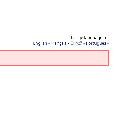
Change language to:
English
-
Français
-
日本語
-
Português
-