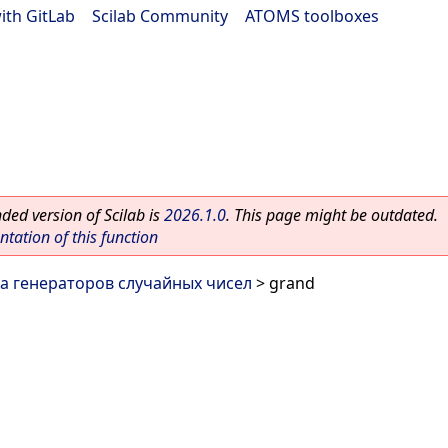
ith GitLab
|
Scilab Community
|
ATOMS toolboxes
ed version of Scilab is
2026.1.0
. This page might be outdated.
ation of this function
а генераторов случайных чисел
> grand