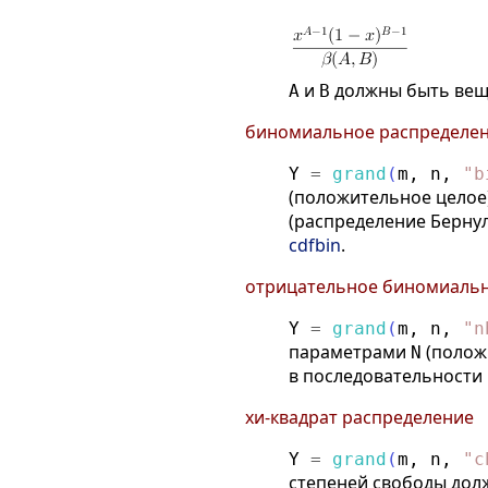
и
должны быть ве
A
B
биномиальное распределе
Y
=
grand
(
m
,
n
,
"
b
(положительное целое
(распределение Бернул
cdfbin
.
отрицательное биномиальн
Y
=
grand
(
m
,
n
,
"
n
параметрами
(полож
N
в последовательности
хи-квадрат распределение
Y
=
grand
(
m
,
n
,
"
c
степеней свободы дол