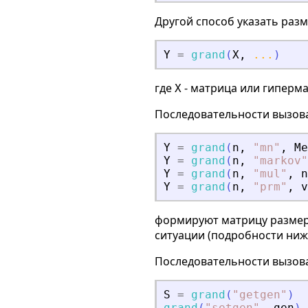
Другой способ указать раз
Y
=
grand
(
X
,
...
)
где
- матрица или гиперм
X
Последовательности вызов
Y
=
grand
(
n
,
"
mn
"
,
Me
Y
=
grand
(
n
,
"
markov
"
Y
=
grand
(
n
,
"
mul
"
,
n
Y
=
grand
(
n
,
"
prm
"
,
v
формируют матрицу разме
ситуации (подробности ниж
Последовательности вызов
S
=
grand
(
"
getgen
"
)
grand
(
"
setgen
"
,
gen
)