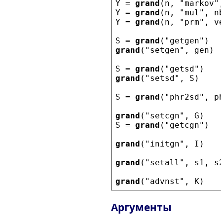
Y
 = 
grand
(
n
, 
"
markov
"
Y
 = 
grand
(
n
, 
"
mul
"
, 
n
Y
 = 
grand
(
n
, 
"
prm
"
, 
v
S
 = 
grand
(
"
getgen
"
)
grand
(
"
setgen
"
, 
gen
)
S
 = 
grand
(
"
getsd
"
)
grand
(
"
setsd
"
, 
S
)
S
 = 
grand
(
"
phr2sd
"
, 
p
grand
(
"
setcgn
"
, 
G
)
S
 = 
grand
(
"
getcgn
"
)
grand
(
"
initgn
"
, 
I
)
grand
(
"
setall
"
, 
s1
, 
s
grand
(
"
advnst
"
, 
K
)
Аргументы