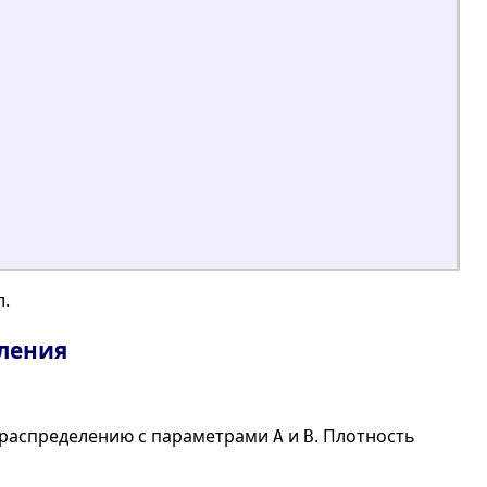
л.
ления
-распределению с параметрами
и
. Плотность
A
B