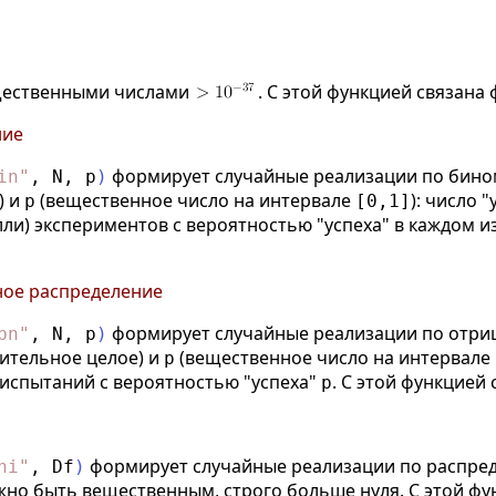
щественными числами
. С этой функцией связана
ние
формирует случайные реализации по бино
in
"
,
N
,
p
)
) и
(вещественное число на интервале
): число 
p
[0,1]
ли) экспериментов с вероятностью "успеха" в каждом и
ое распределение
формирует случайные реализации по отри
bn
"
,
N
,
p
)
ительное целое) и
(вещественное число на интервале
p
 испытаний с вероятностью "успеха"
. С этой функцией
p
формирует случайные реализации по распред
hi
"
,
Df
)
жно быть вещественным, строго больше нуля. С этой фу