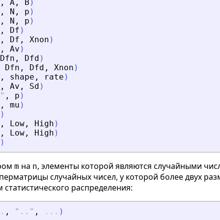
,
A
,
B
)
,
N
,
p
)
,
N
,
p
)
,
Df
)
,
Df
,
Xnon
)
,
Av
)
Dfn
,
Dfd
)
Dfn
,
Dfd
,
Xnon
)
,
shape
,
rate
)
,
Av
,
Sd
)
"
,
p
)
,
mu
)
)
,
Low
,
High
)
,
Low
,
High
)
)
ром
на
, элементы которой являются случайными числ
m
n
перматрицы случайных чисел, у которой более двух раз
 статистического распределения:
.
,
"
.
.
"
,
...
)