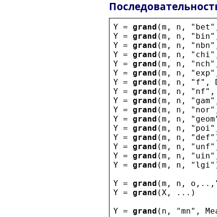
Последовательност
Y
 = 
grand
(
m
, 
n
, 
"
bet
"
Y
 = 
grand
(
m
, 
n
, 
"
bin
"
Y
 = 
grand
(
m
, 
n
, 
"
nbn
"
Y
 = 
grand
(
m
, 
n
, 
"
chi
"
Y
 = 
grand
(
m
, 
n
, 
"
nch
"
Y
 = 
grand
(
m
, 
n
, 
"
exp
"
Y
 = 
grand
(
m
, 
n
, 
"
f
"
, 
Y
 = 
grand
(
m
, 
n
, 
"
nf
"
,
Y
 = 
grand
(
m
, 
n
, 
"
gam
"
Y
 = 
grand
(
m
, 
n
, 
"
nor
"
Y
 = 
grand
(
m
, 
n
, 
"
geom
Y
 = 
grand
(
m
, 
n
, 
"
poi
"
Y
 = 
grand
(
m
, 
n
, 
"
def
"
Y
 = 
grand
(
m
, 
n
, 
"
unf
"
Y
 = 
grand
(
m
, 
n
, 
"
uin
"
Y
 = 
grand
(
m
, 
n
, 
"
lgi
"
Y
 = 
grand
(
m
, 
n
, 
o
,..,
Y
 = 
grand
(
X
, ...)
Y
 = 
grand
(
n
, 
"
mn
"
, 
Me