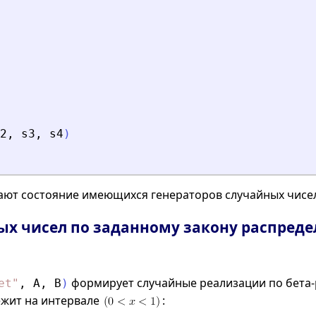
2
,
s3
,
s4
)
ают состояние имеющихся генераторов случайных чисе
ых чисел по заданному закону распреде
формирует случайные реализации по бета
et
"
,
A
,
B
)
ежит на интервале
: