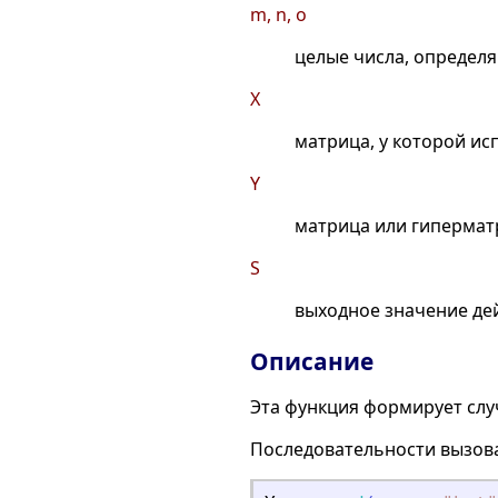
m, n, o
целые числа, опреде
X
матрица, у которой ис
Y
матрица или гипермат
S
выходное значение дей
Описание
Эта функция формирует слу
Последовательности вызов