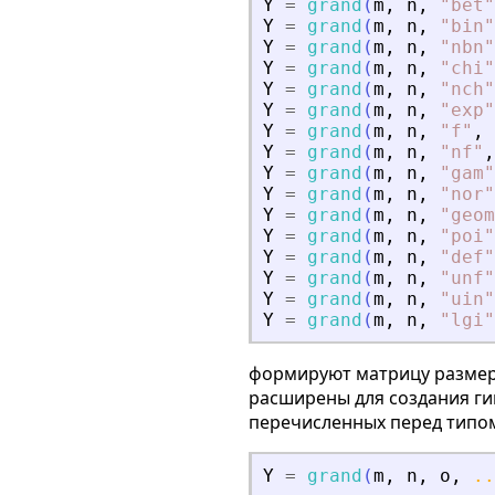
Y
=
grand
(
m
,
n
,
"
bet
"
Y
=
grand
(
m
,
n
,
"
bin
"
Y
=
grand
(
m
,
n
,
"
nbn
"
Y
=
grand
(
m
,
n
,
"
chi
"
Y
=
grand
(
m
,
n
,
"
nch
"
Y
=
grand
(
m
,
n
,
"
exp
"
Y
=
grand
(
m
,
n
,
"
f
"
,
Y
=
grand
(
m
,
n
,
"
nf
"
,
Y
=
grand
(
m
,
n
,
"
gam
"
Y
=
grand
(
m
,
n
,
"
nor
"
Y
=
grand
(
m
,
n
,
"
geom
Y
=
grand
(
m
,
n
,
"
poi
"
Y
=
grand
(
m
,
n
,
"
def
"
Y
=
grand
(
m
,
n
,
"
unf
"
Y
=
grand
(
m
,
n
,
"
uin
"
Y
=
grand
(
m
,
n
,
"
lgi
"
формируют матрицу разме
расширены для создания ги
перечисленных перед типом
Y
=
grand
(
m
,
n
,
o
,
..