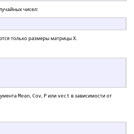
лучайных чисел:
зуются только размеры матрицы
.
X
гумента
,
,
или
в зависимости от
Mean
Cov
P
vect