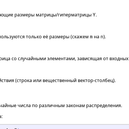
ляющие размеры матрицы/гиперматрицы
.
Y
пользуются только её размеры (скажем
на
).
m
n
рица со случайными элементами, зависящая от входных
ствия (строка или вещественный вектор-столбец).
чайные числа по различным законам распределения.
а: