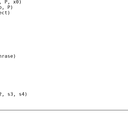
, 
P
, 
x0
)
b
, 
P
)
ect
)
hrase
)
2
, 
s3
, 
s4
)