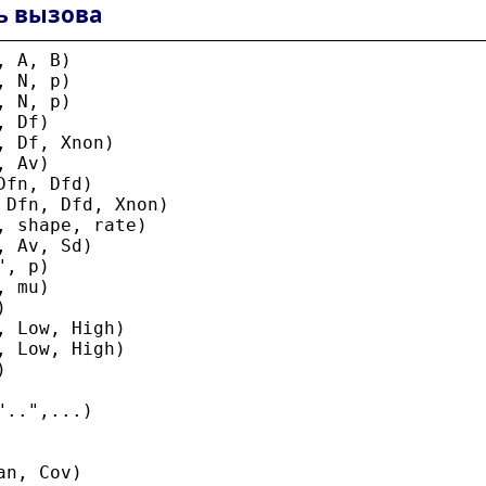
ь вызова
, 
A
, 
B
)
, 
N
, 
p
)
, 
N
, 
p
)
, 
Df
)
, 
Df
, 
Xnon
)
, 
Av
)
Dfn
, 
Dfd
)
 
Dfn
, 
Dfd
, 
Xnon
)
, 
shape
, 
rate
)
, 
Av
, 
Sd
)
"
, 
p
)
, 
mu
)
)
, 
Low
, 
High
)
, 
Low
, 
High
)
)
"
..
"
,...)
an
, 
Cov
)