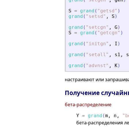
S
=
grand
(
"
getsd
"
)
grand
(
"
setsd
"
,
S
)
grand
(
"
setcgn
"
,
G
)
S
=
grand
(
"
getcgn
"
)
grand
(
"
initgn
"
,
I
)
grand
(
"
setall
"
,
s1
,
s
grand
(
"
advnst
"
,
K
)
настраивают или запрашив
Получение случайн
бета-распределение
Y
=
grand
(
m
,
n
,
"
b
бета-распределения л