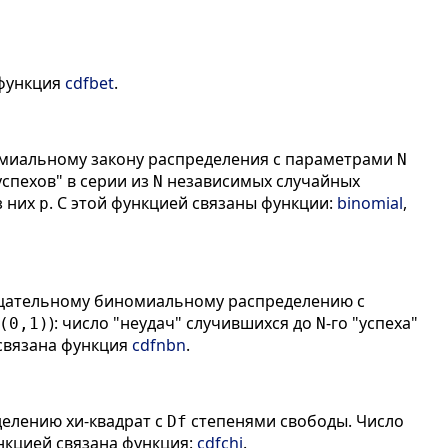
 функция
cdfbet
.
миальному закону распределения с параметрами
N
"успехов" в серии из
независимых случайных
N
з них
. С этой функцией связаны функции:
binomial
,
p
цательному биномиальному распределению с
): число "неудач" случившихся до
-го "успеха"
(0,1)
N
 связана функция
cdfnbn
.
елению хи-квадрат с
степенями свободы. Число
Df
нкцией связана функция:
cdfchi
.