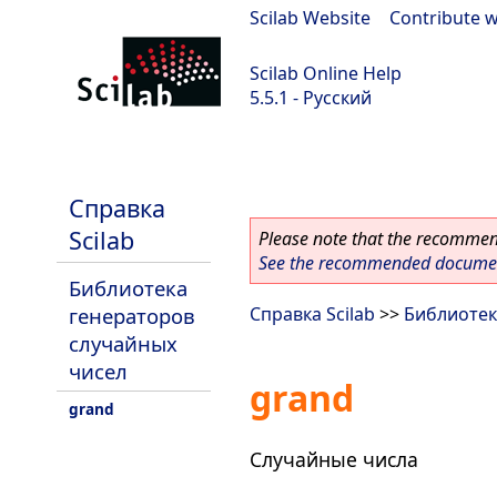
Scilab Website
|
Contribute w
Scilab Online Help
5.5.1 - Русский
Scilab 5.5.1
Справка
Scilab
Please note that the recommend
See the recommended document
Библиотека
генераторов
Справка Scilab
>>
Библиотек
случайных
чисел
grand
grand
Случайные числа