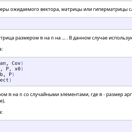
меры ожидаемого вектора, матрицы или гиперматрицы с
атрица размером
на
на ... . В данном случае исполь
m
n
а:
an
,
Cov
)
,
P
,
x0
)
b
,
P
)
ect
)
ром
на
со случайными элементами, где
- размер ар
m
n
m
е).
а: