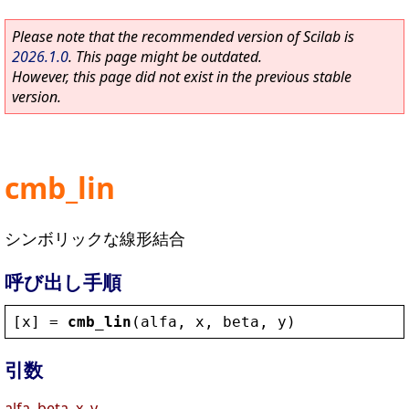
Please note that the recommended version of Scilab is
2026.1.0
. This page might be outdated.
However, this page did not exist in the previous stable
version.
cmb_lin
シンボリックな線形結合
呼び出し手順
[
x
] = 
cmb_lin
(
alfa
, 
x
, 
beta
, 
y
)
引数
alfa, beta, x, y