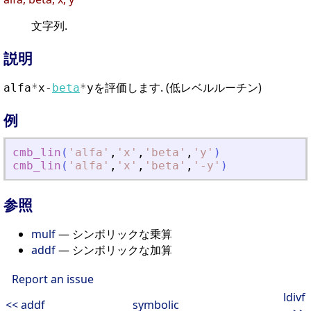
文字列.
説明
を評価します. (低レベルルーチン)
alfa
*
x
-
beta
*
y
例
cmb_lin
(
'
alfa
'
,
'
x
'
,
'
beta
'
,
'
y
'
)
cmb_lin
(
'
alfa
'
,
'
x
'
,
'
beta
'
,
'
-y
'
)
参照
mulf
— シンボリックな乗算
addf
— シンボリックな加算
Report an issue
ldivf
<< addf
symbolic