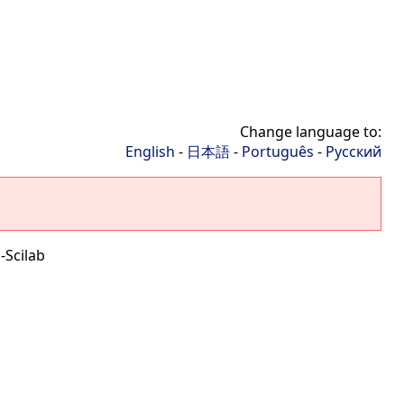
Change language to:
English
-
日本語
-
Português
-
Русский
-Scilab