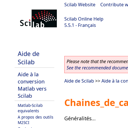
Scilab Website
|
Contribute w
Scilab Online Help
5.5.1 - Français
Scilab 5.5.1
Aide de
Scilab
Please note that the recommend
See the recommended document
Aide à la
conversion
Aide de Scilab
>>
Aide à la co
Matlab vers
Scilab
Chaines_de_ca
Matlab-Scilab
equivalents
A propos des outils
Généralités...
M2SCI