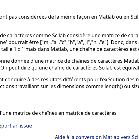
sont pas considérées de la même façon en Matlab ou en Scila
de caractères comme Scilab considère une matrice de caract
' pourrait être ["m","a","c","h","a","i","n","e"]. Donc, dans
de taille 1 x 1 mais dans Matlab, une chaîne de caractères es
olonne donnée d'une matrice de chaînes de caractères Matla
. On peut dire qu'une chaîne de caractères Scilab est équiva
nt conduire à des résultats différents pour l'exécution d
ctions travaillant sur les dimensions comme length() ou size
'une matrice de chaînes en matrice de caractères
eport an issue
Aide à la conversion Matlab vers Sci