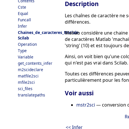
Contents
Description
Cste
Equal
Les chaînes de caractère ne 
Funcall
différences.
Infer
Matlab considère une chaine 
Chaines_de_caracteres_Matlab-
Scilab
de caractères Matlab 'machaine
Operation
'string' (10) et est toujours 
Type
Ainsi, on voit bien qu'une c
Variable
qui n'est pas vrai dans Scilab
get_contents_infer
m2scideclare
Toutes ces différences peuve
matfile2sci
particulièrement pour les fon
mfile2sci
sci_files
Voir aussi
translatepaths
mstr2sci
— conversion d
R
<< Infer